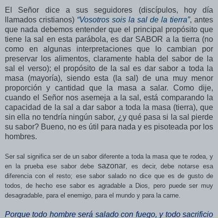
El Señor dice a sus seguidores (discípulos, hoy día
llamados cristianos)
“Vosotros sois la sal de la tierra”
, antes
que nada debemos entender que el principal propósito que
tiene la sal en esta parábola, es dar SABOR a la tierra (no
como en algunas interpretaciones que lo cambian por
preservar los alimentos, claramente habla del sabor de la
sal el verso); el propósito de la sal es dar sabor a toda la
masa (mayoría), siendo esta (la sal) de una muy menor
proporción y cantidad que la masa a salar. Como dije,
cuando el Señor nos asemeja a la sal, está comparando la
capacidad de la sal a dar sabor a toda la masa (tierra), que
sin ella no tendría ningún sabor, ¿y qué pasa si la sal pierde
su sabor? Bueno, no es útil para nada y es pisoteada por los
hombres.
Ser sal significa ser de un sabor diferente a toda la masa que te rodea, y
sazonar
en la prueba ese sabor debe
, es decir, debe notarse esa
diferencia con el resto; ese sabor salado no dice que es de gusto de
todos, de hecho ese sabor es agradable a Dios, pero puede ser muy
desagradable, para el enemigo, para el mundo y para la carne.
Porque todo hombre será salado con fuego, y todo sacrificio