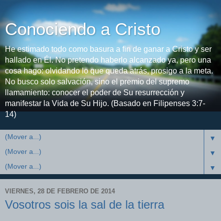
Conociendo a Cristo
He estimado todo como basura a fin de ganar a Cristo y ser
hallado en Él. No pretendo haberlo alcanzado ya, pero una
cosa hago: olvidando lo que queda atrás, prosigo a la meta.
No busco solo salvación, sino el premio del supremo
llamamiento: conocer el poder de Su resurrección y
manifestar la Vida de Su Hijo. (Basado en Filipenses 3:7-
14)
▼
▼
▼
VIERNES, 28 DE FEBRERO DE 2014
Vosotros sois la sal de la tierra