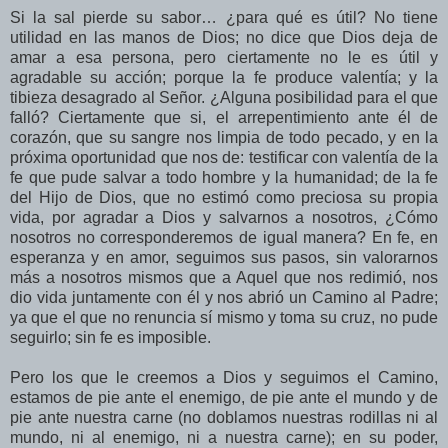
Si la sal pierde su sabor… ¿para qué es útil? No tiene
utilidad en las manos de Dios; no dice que Dios deja de
amar a esa persona, pero ciertamente no le es útil y
agradable su acción; porque la fe produce valentía; y la
tibieza desagrado al Señor. ¿Alguna posibilidad para el que
falló? Ciertamente que si, el arrepentimiento ante él de
corazón, que su sangre nos limpia de todo pecado, y en la
próxima oportunidad que nos de: testificar con valentía de la
fe que pude salvar a todo hombre y la humanidad; de la fe
del Hijo de Dios, que no estimó como preciosa su propia
vida, por agradar a Dios y salvarnos a nosotros, ¿Cómo
nosotros no corresponderemos de igual manera? En fe, en
esperanza y en amor, seguimos sus pasos, sin valorarnos
más a nosotros mismos que a Aquel que nos redimió, nos
dio vida juntamente con él y nos abrió un Camino al Padre;
ya que el que no renuncia sí mismo y toma su cruz, no pude
seguirlo; sin fe es imposible.
Pero los que le creemos a Dios y seguimos el Camino,
estamos de pie ante el enemigo, de pie ante el mundo y de
pie ante nuestra carne (no doblamos nuestras rodillas ni al
mundo, ni al enemigo, ni a nuestra carne); en su poder,