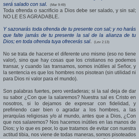
será salado con sal.
(Mar 9:49)
Toda ofrenda o sacrificio a Dios debe ser salado, y sin sal;
NO LE ES AGRADABLE.
Y sazonarás toda ofrenda de tu presente con sal; y no harás
que falte jamás de tu presente la sal de la alianza de tu
Dios; en toda ofrenda tuya ofrecerás sal
.
(Lev 2:13)
No se trata de hacerse el diferente uno mismo (eso no tiene
valor), sino que hay cosas que los cristianos no podemos
transar, y cuando las transamos, somos inútiles al Señor, y
la sentencia es que los hombres nos pisotean (sin utilidad ni
para Dios ni valor para el mundo).
Son palabras fuertes, pero verdaderas; si la sal deja de dar
su sabor ¿Con que la salaremos? Nuestra sal es Cristo en
nosotros, si lo dejamos de expresar con fidelidad, y
prefiriendo caer bien o agradar a los hombres, a las
jerarquías religiosas y/o al mundo, antes que a Dios, ¿Con
que nos salaremos? Nos hacemos inútiles en las manos de
Dios; y lo que es peor, lo que tratamos de evitar con nuestra
actitud tibia,
nos viene de todas maneras, somos pisoteados