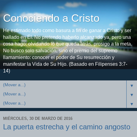
Conociendo a Cristo
He estimado todo como basura a fin de ganar a Cristo y ser
hallado en Él. No pretendo haberlo alcanzado ya, pero una
cosa hago: olvidando lo que queda atrás, prosigo a la meta.
No busco solo salvación, sino el premio del supremo
llamamiento: conocer el poder de Su resurrección y
manifestar la Vida de Su Hijo. (Basado en Filipenses 3:7-
14)
▼
▼
▼
MIÉRCOLES, 30 DE MARZO DE 2016
La puerta estrecha y el camino angosto