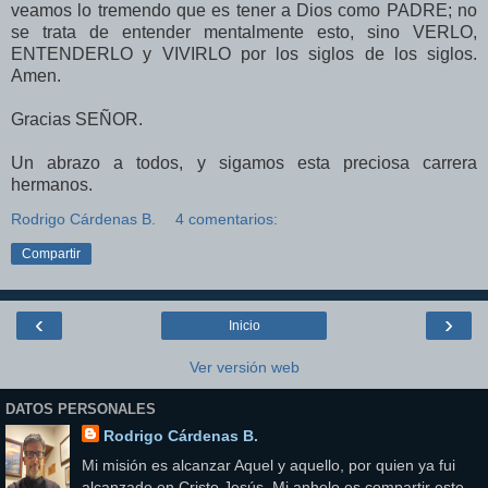
veamos lo tremendo que es tener a Dios como PADRE; no
se trata de entender mentalmente esto, sino VERLO,
ENTENDERLO y VIVIRLO por los siglos de los siglos.
Amen.
Gracias SEÑOR.
Un abrazo a todos, y sigamos esta preciosa carrera
hermanos.
Rodrigo Cárdenas B.
4 comentarios:
Compartir
‹
›
Inicio
Ver versión web
DATOS PERSONALES
Rodrigo Cárdenas B.
Mi misión es alcanzar Aquel y aquello, por quien ya fui
alcanzado en Cristo Jesús. Mi anhelo es compartir este