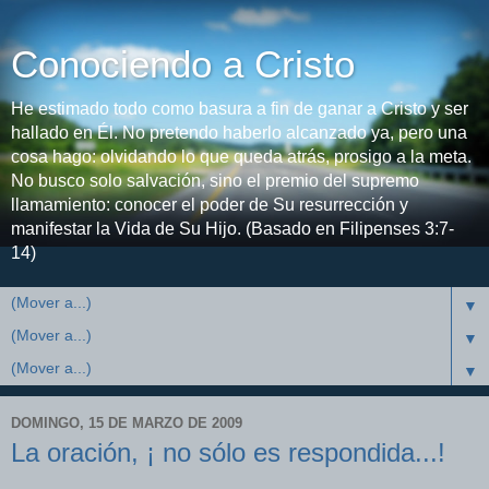
Conociendo a Cristo
He estimado todo como basura a fin de ganar a Cristo y ser
hallado en Él. No pretendo haberlo alcanzado ya, pero una
cosa hago: olvidando lo que queda atrás, prosigo a la meta.
No busco solo salvación, sino el premio del supremo
llamamiento: conocer el poder de Su resurrección y
manifestar la Vida de Su Hijo. (Basado en Filipenses 3:7-
14)
▼
▼
▼
DOMINGO, 15 DE MARZO DE 2009
La oración, ¡ no sólo es respondida...!