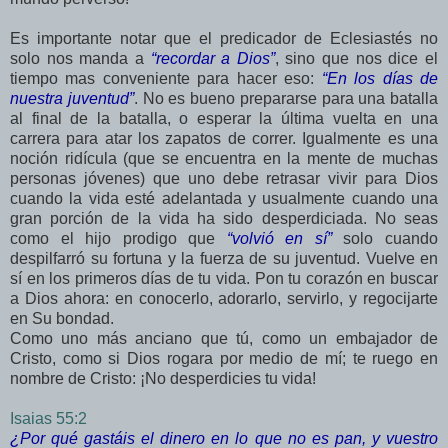
Es importante notar que el predicador de Eclesiastés no
solo nos manda a
“recordar a Dios”
, sino que nos dice el
tiempo mas conveniente para hacer eso:
“En los días de
nuestra juventud”
. No es bueno prepararse para una batalla
al final de la batalla, o esperar la última vuelta en una
carrera para atar los zapatos de correr. Igualmente es una
noción ridícula (que se encuentra en la mente de muchas
personas jóvenes) que uno debe retrasar vivir para Dios
cuando la vida esté adelantada y usualmente cuando una
gran porción de la vida ha sido desperdiciada. No seas
como el hijo prodigo que
“volvió en sí”
solo cuando
despilfarró su fortuna y la fuerza de su juventud. Vuelve en
sí en los primeros días de tu vida. Pon tu corazón en buscar
a Dios ahora: en conocerlo, adorarlo, servirlo, y regocijarte
en Su bondad.
Como uno más anciano que tú, como un embajador de
Cristo, como si Dios rogara por medio de mí; te ruego en
nombre de Cristo: ¡No desperdicies tu vida!
Isaias 55:2
¿Por qué gastáis el dinero en lo que no es pan, y vuestro