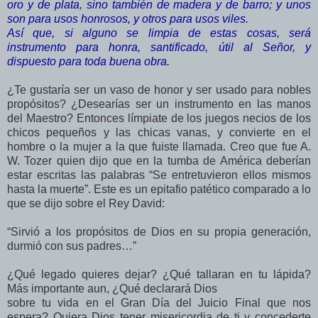
oro y de plata, sino también de madera y de barro; y unos
son para usos honrosos, y otros para usos viles.
Así que, si alguno se limpia de estas cosas, será
instrumento para honra, santificado, útil al Señor, y
dispuesto para toda buena obra.
¿Te gustaría ser un vaso de honor y ser usado para nobles
propósitos? ¿Desearías ser un instrumento en las manos
del Maestro? Entonces límpiate de los juegos necios de los
chicos pequeños y las chicas vanas, y convierte en el
hombre o la mujer a la que fuiste llamada. Creo que fue A.
W. Tozer quien dijo que en la tumba de América deberían
estar escritas las palabras “Se entretuvieron ellos mismos
hasta la muerte”. Este es un epitafio patético comparado a lo
que se dijo sobre el Rey David:
“Sirvió a los propósitos de Dios en su propia generación,
durmió con sus padres…”
¿Qué legado quieres dejar? ¿Qué tallaran en tu lápida?
Más importante aun, ¿Qué declarará Dios
sobre tu vida en el Gran Día del Juicio Final que nos
espera? Quiera Dios tener misericordia de ti y concederte