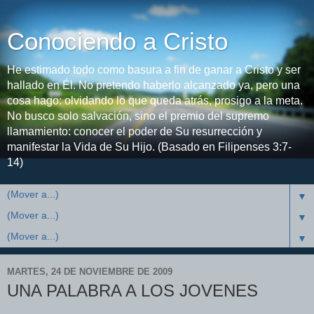
Conociendo a Cristo
He estimado todo como basura a fin de ganar a Cristo y ser
hallado en Él. No pretendo haberlo alcanzado ya, pero una
cosa hago: olvidando lo que queda atrás, prosigo a la meta.
No busco solo salvación, sino el premio del supremo
llamamiento: conocer el poder de Su resurrección y
manifestar la Vida de Su Hijo. (Basado en Filipenses 3:7-
14)
▼
▼
▼
MARTES, 24 DE NOVIEMBRE DE 2009
UNA PALABRA A LOS JOVENES