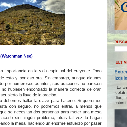
BUSCA
(Watchman Nee)
¡ULTI
 importancia en la vida espiritual del creyente. Todo
Extre
izqui
 de esto y por eso ora. Sin embargo, aunque algunos
ndo por numerosos asuntos, sus oraciones no parecen
La ana
 no hubiesen encontrado la manera correcta de orar.
idolat
cubierto la llave de la oración.
días, 
o debemos hallar la clave para hacerlo. Si queremos
estos t
 está con seguro, no podremos entrar, a menos que
que se necesitan dos personas para meter una mesa
acerlo sin ningún problema; otras tal vez lo hagan
eando la mesa, haciendo un enorme esfuerzo por pasar