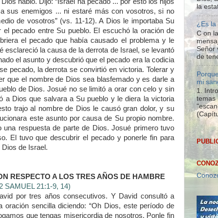
ios habló. Dijo: “Israel ha pecado ... por esto los hijos
la esta
 a sus enemigos ... ni estaré más con vosotros, si no
edio de vosotros” (vs. 11-12). A Dios le importaba Su
¿Es la
r el pecado entre Su pueblo. El escuchó la oración de
C on la
briera el pecado que había causado el problema y le
mensaj
Señor 
 esclareció la causa de la derrota de Israel, se levantó
de tene
ado el asunto y descubrió que el pecado era la codicia
e pecado, la derrota se convirtió en victoria. Tolerar y
Porque
r que el nombre de Dios sea blasfemado y es darle a
mi san
eblo de Dios. Josué no se limitó a orar con celo y sin
1. Int
ó a Dios que salvara a Su pueblo y le diera la victoria
temas 
"escan
to trajo al nombre de Dios le causó gran dolor, y su
(Capítu
olucionara este asunto por causa de Su propio nombre.
jo una respuesta de parte de Dios. Josué primero tuvo
so. El tuvo que descubrir el pecado y ponerle fin para
PUBLI
 Dios de Israel.
CONOZ
Conozc
CON RESPECTO A LOS TRES AÑOS DE HAMBRE
(2 SAMUEL 21:1-9, 14)
vid por tres años consecutivos. Y David consultó a
a oración sencilla diciendo: “Oh Dios, este período de
ogamos que tengas misericordia de nosotros. Ponle fin