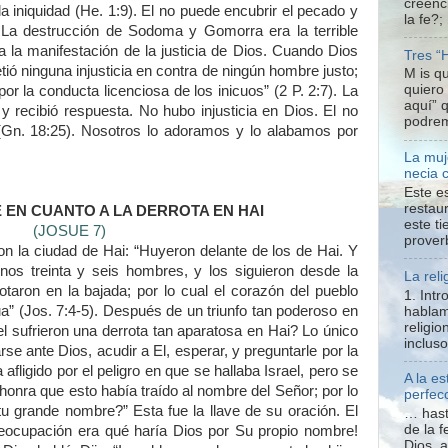
creenc
la iniquidad (He. 1:9). El no puede encubrir el pecado y
la fe?;
. La destrucción de Sodoma y Gomorra era la terrible
 la manifestación de la justicia de Dios. Cuando Dios
Tres “
ó ninguna injusticia en contra de ningún hombre justo;
M is q
quiero
por la conducta licenciosa de los inicuos” (2 P. 2:7). La
aquí” 
 recibió respuesta. No hubo injusticia en Dios. El no
podrem
o (Gn. 18:25). Nosotros lo adoramos y lo alabamos por
La muj
necia 
Este e
restaur
 EN CUANTO A LA DERROTA EN HAI
este t
(JOSUE 7)
proverb
on la ciudad de Hai: “Huyeron delante de los de Hai. Y
nos treinta y seis hombres, y los siguieron desde la
La reli
otaron en la bajada; por lo cual el corazón del pueblo
1. Int
a” (Jos. 7:4-5). Después de un triunfo tan poderoso en
hablam
religio
ael sufrieron una derrota tan aparatosa en Hai? Lo único
inclus
se ante Dios, acudir a El, esperar, y preguntarle por la
afligido por el peligro en que se hallaba Israel, pero se
A la e
honra que esto había traído al nombre del Señor; por lo
perfecc
 tu grande nombre?” Esta fue la llave de su oración. El
… hast
de la f
eocupación era qué haría Dios por Su propio nombre!
Dios, 