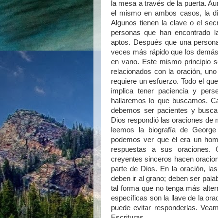
la mesa a través de la puerta. A
el mismo en ambos casos, la di
Algunos tienen la clave o el se
personas que han encontrado la
aptos. Después que una persona
veces más rápido que los demás,
en vano. Este mismo principio se
relacionados con la oración, uno 
requiere un esfuerzo. Todo el que
implica tener paciencia y pe
hallaremos lo que buscamos. Ca
debemos ser pacientes y buscar 
Dios respondió las oraciones de m
leemos la biografía de George
podemos ver que él era un homb
respuestas a sus oraciones. 
creyentes sinceros hacen oracion
parte de Dios. En la oración, la
deben ir al grano; deben ser pal
tal forma que no tenga más alter
específicas son la llave de la or
puede evitar responderlas. Veam
Escrituras.