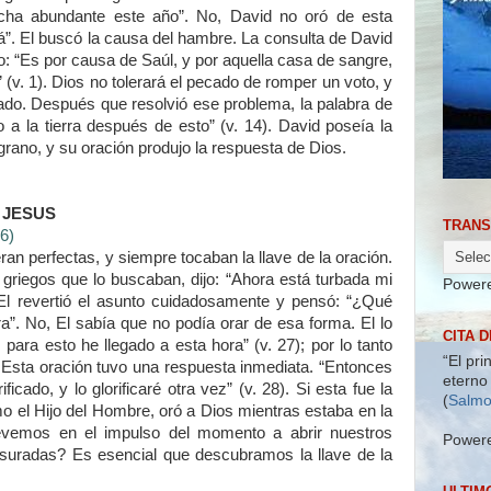
ha abundante este año”. No, David no oró de esta
”. El buscó la causa del hambre. La consulta de David
ijo: “Es por causa de Saúl, y por aquella casa de sangre,
 (v. 1). Dios no tolerará el pecado de romper un voto, y
ado. Después que resolvió ese problema, la palabra de
o a la tierra después de esto” (v. 14). David poseía la
l grano, y su oración produjo la respuesta de Dios.
 JESUS
TRANS
6)
an perfectas, y siempre tocaban la llave de la oración.
 griegos que lo buscaban, dijo: “Ahora está turbada mi
Power
 El revertió el asunto cuidadosamente y pensó: “¿Qué
a”. No, El sabía que no podía orar de esa forma. El lo
CITA D
ara esto he llegado a esta hora” (v. 27); por lo tanto
“El pri
. Esta oración tuvo una respuesta inmediata. “Entonces
eterno 
ficado, y lo glorificaré otra vez” (v. 28). Si esta fue la
(
Salmo
o el Hijo del Hombre, oró a Dios mientras estaba en la
evemos en el impulso del momento a abrir nuestros
Power
esuradas? Es esencial que descubramos la llave de la