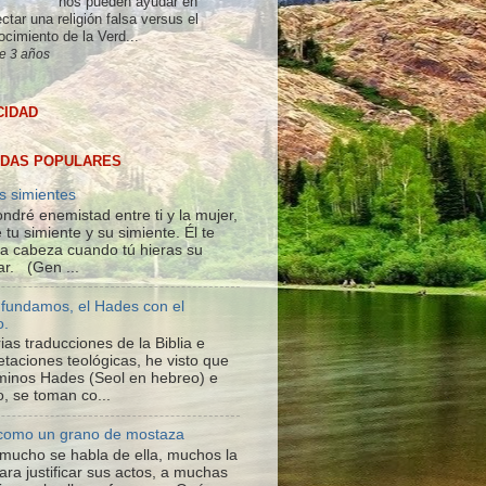
nos pueden ayudar en
ctar una religión falsa versus el
ocimiento de la Verd...
e 3 años
CIDAD
DAS POPULARES
s simientes
ndré enemistad entre ti y la mujer,
 tu simiente y su simiente. Él te
 la cabeza cuando tú hieras su
ar. (Gen ...
fundamos, el Hades con el
o.
ias traducciones de la Biblia e
etaciones teológicas, he visto que
rminos Hades (Seol en hebreo) e
o, se toman co...
 como un grano de mostaza
; mucho se habla de ella, muchos la
ara justificar sus actos, a muchas