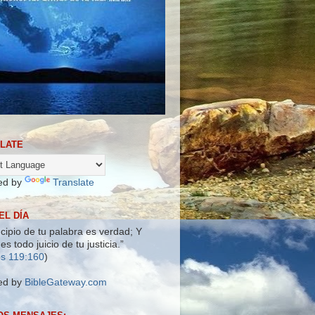
LATE
ed by
Translate
EL DÍA
ncipio de tu palabra es verdad; Y
es todo juicio de tu justicia.”
s 119:160
)
ed by
BibleGateway.com