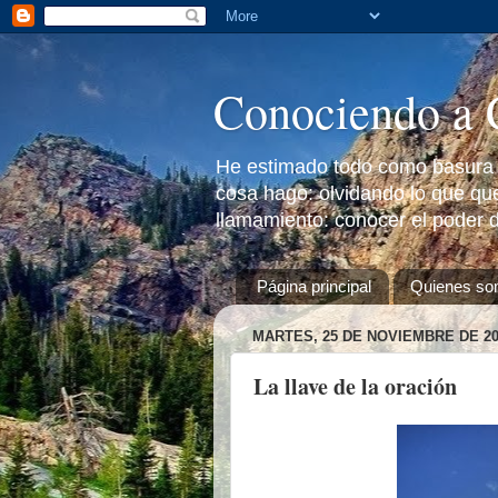
Conociendo a 
He estimado todo como basura a
cosa hago: olvidando lo que que
llamamiento: conocer el poder d
Página principal
Quienes s
MARTES, 25 DE NOVIEMBRE DE 20
La llave de la oración