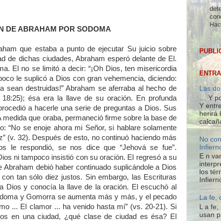
dete
con
Hac
ON DE ABRAHAM POR SODOMA
ham que estaba a punto de ejecutar Su juicio sobre
PUBLI
d de dichas ciudades, Abraham esperó delante de El.
 El no se limitó a decir: “¡Oh Dios, ten misericordia
ENTRA
co le suplicó a Dios con gran vehemencia, diciendo:
 sean destruidas!” Abraham se aferraba al hecho de
Las do
… Y po
18:25); ésa era la llave de su oración. En profunda
Y entre
procedió a hacerle una serie de preguntas a Dios. Sus
herirá
A medida que oraba, permaneció firme sobre la base de
calcañ
ijo: “No se enoje ahora mi Señor, si hablare solamente
iez” (v. 32). Después de esto, no continuó haciendo más
No con
Infiern
os le respondió, se nos dice que “Jehová se fue”.
E n var
ios ni tampoco insistió con su oración. El regresó a su
interpr
ue Abraham debió haber continuado suplicándole a Dios
los té
con tan sólo diez justos. Sin embargo, las Escrituras
Infiern
Dios y conocía la llave de la oración. El escuchó al
 Sodoma y Gomorra se aumenta más y más, y el pecado
La fe,
o ... El clamor ... ha venido hasta mí” (vs. 20-21). Si
L a fe
usan p
stos en una ciudad, ¿qué clase de ciudad es ésa? El