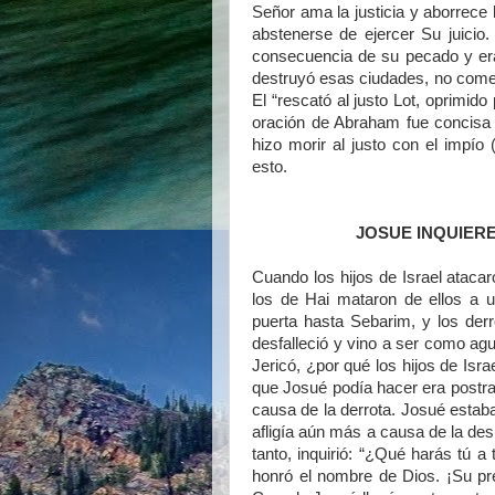
Señor ama la justicia y aborrece 
abstenerse de ejercer Su juicio
consecuencia de su pecado y era
destruyó esas ciudades, no cometi
El “rescató al justo Lot, oprimido 
oración de Abraham fue concisa y
hizo morir al justo con el impí
esto.
JOSUE INQUIERE
Cuando los hijos de Israel atacar
los de Hai mataron de ellos a u
puerta hasta Sebarim, y los derr
desfalleció y vino a ser como agu
Jericó, ¿por qué los hijos de Isr
que Josué podía hacer era postrar
causa de la derrota. Josué estaba 
afligía aún más a causa de la des
tanto, inquirió: “¿Qué harás tú a
honró el nombre de Dios. ¡Su pr