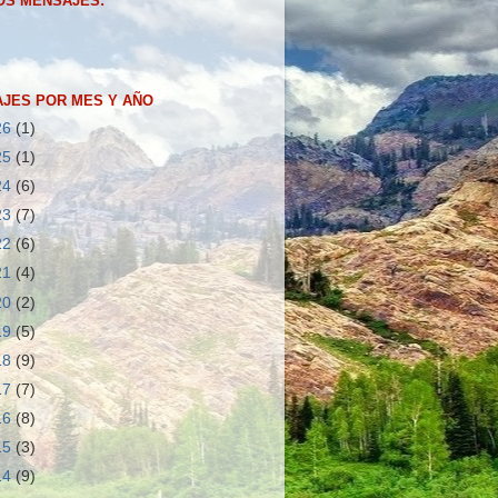
OS MENSAJES:
JES POR MES Y AÑO
26
(1)
25
(1)
24
(6)
23
(7)
22
(6)
21
(4)
20
(2)
19
(5)
18
(9)
17
(7)
16
(8)
15
(3)
14
(9)