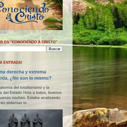
R EN "CONOCIENDO A CRISTO"
MA ENTRADA!
ma derecha y extrema
erda, ¿No son lo mismo?
tomía del totalitarismo y la
ría del Estado Hola a todos, buenos
buenas noches. Estaba analizando
res sistemas to...