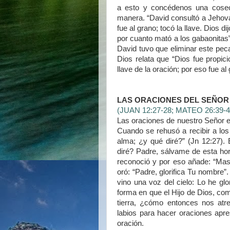
a esto y concédenos una cosec
manera. “David consultó a Jehová
fue al grano; tocó la llave. Dios d
por cuanto mató a los gabaonitas”
David tuvo que eliminar este pec
Dios relata que “Dios fue propici
llave de la oración; por eso fue a
LAS ORACIONES DEL SEÑOR
(JUAN 12:27-28; MATEO 26:39-4
Las oraciones de nuestro Señor er
Cuando se rehusó a recibir a los
alma; ¿y qué diré?” (Jn 12:27).
diré? Padre, sálvame de esta hor
reconoció y por eso añade: “Mas p
oró: “Padre, glorifica Tu nombre”
vino una voz del cielo: Lo he glori
forma en que el Hijo de Dios, com
tierra, ¿cómo entonces nos atr
labios para hacer oraciones apr
oración.