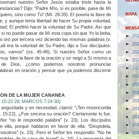
ULTIM
semaní nuestro Señor Jesús estaba triste hasta la
nstancias? Dijo: “Padre Mío, si es posible, pase de Mí
MAPA
iero, sino como Tú” (Mt. 26:39). El poseía la llave de
te, y aunque tenía libertad de hacer Su propia voluntad,
ad; El prefirió hacer la voluntad de Su Padre. Así que
MENSA
 si no puede pasar de Mí esta copa sin que Yo la beba,
►
20
o oró por tercera vez diciendo las mismas palabras (v.
►
20
ál era la voluntad de Su Padre, dijo a Sus discípulos:
aos, vamos” (vs. 45-46). Si nuestro Señor como un
►
20
muy bien la llave de la oración y se negó a Sí mismo a
►
20
d de Dios, ¿cómo podemos nosotros pronunciar
►
20
labras en oración y pensar que ya podemos discernir
►
20
►
20
►
20
ION DE LA MUJER CANANEA
►
20
15:22-28; MARCOS 7:24-30)
angustiada y en necesidad, clamó: “¡Ten misericordia
►
20
. 15:22). ¿Fue sincera su oración? Ciertamente lo fue.
►
20
or “no le respondió palabra” (v. 23). Los discípulos
►
20
e ella, porque hablaron en favor de ella: “Despídela,
nosotros” (v. 23). Pero el Señor les respondió: “No he
►
20
rdidas de la casa de Israel” (v. 24). La respuesta del