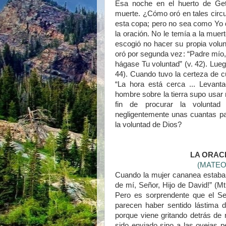
Esa noche en el huerto de Get
muerte. ¿Cómo oró en tales circu
esta copa; pero no sea como Yo qu
la oración. No le temía a la muer
escogió no hacer su propia volunt
oró por segunda vez: “Padre mío,
hágase Tu voluntad” (v. 42). Lueg
44). Cuando tuvo la certeza de cu
“La hora está cerca ... Levant
hombre sobre la tierra supo usar 
fin de procurar la volunta
negligentemente unas cuantas pa
la voluntad de Dios?
LA ORAC
(MATEO 
Cuando la mujer cananea estaba 
de mí, Señor, Hijo de David!” (Mt
Pero es sorprendente que el Señ
parecen haber sentido lástima d
porque viene gritando detrás de 
sido enviado sino a las ovejas pe