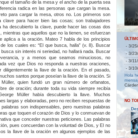
unque el tamaño de la mesa y el ancho de la puerta sea
ferencia radica en las personas que cargan la mesa.
creto para cargar la mesa, otros no. Los primeros son
 clave para hacer bien las cosas; son trabajadores
 ha descubierto la clave, puede hacer las cosas dos
 mientras que aquellos que no la tienen, se esfuerzan
ÚLTIM
 aplica a la oración. Mateo 7 habla de los principios
de los cuales es: “El que busca, halla” (v. 8). Buscar
- 3/25
 busca sin interés ni seriedad, no hallará nada. Buscar
- 3/23
rseverancia, y a menos que seamos minuciosos, no
- 3/11
da vez que Dios no responda a nuestras oraciones,
- 3/10
diligentemente la llave de la oración. En el pasado,
Hola h
uchos santos porque poseían la llave de la oración. Si
mensaj
 Müller, quien fundó un gran número de orfanatos,
Cárden
re de oración; durante toda su vida siempre recibía
George Müller había descubierto la llave. Muchos
NO TO
es largas y elaboradas, pero no reciben respuestas de
s palabras son indispensables, pero nuestras palabras
Des
abras que toquen el corazón de Dios y lo conmuevan de
nativa que conceder nuestras peticiones. Las palabras
ación, pues concuerdan con la voluntad de Dios, y El no
os la llave de la oración en algunos ejemplos de las