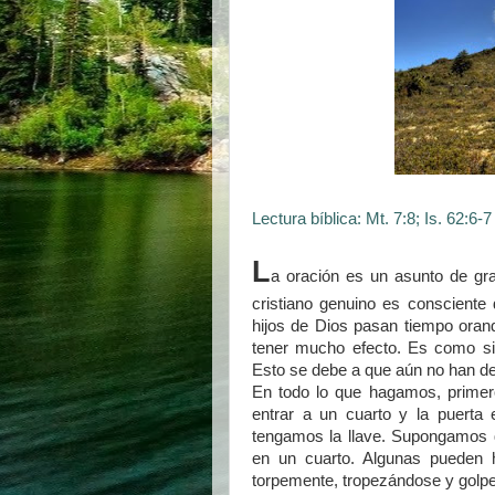
Lectura bíblica: Mt. 7:8; Is. 62:6-7
L
a oración es un asunto de gran
cristiano genuino es consciente
hijos de Dios pasan tiempo ora
tener mucho efecto. Es como si
Esto se debe a que aún no han des
En todo lo que hagamos, primer
entrar a un cuarto y la puerta
tengamos la llave. Supongamos 
en un cuarto. Algunas pueden h
torpemente, tropezándose y golp