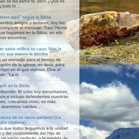
ias se les llama fe; pero ¿Qué es
 ¿todo lo ...
Heme aquí” según la Biblia
ueridos amigos y lectores, hoy les
 compartir el mensaje, Tres “Heme
que hayamos en la Biblia, en ello
os encontrar...
er sabia edifica su casa; Mas la
con sus manos la derriba
s un mensaje para el tiempo de
ación de la iglesia; es decir, para
iempo en el que vivimos. Dice el
io: "La m...
gión en la Biblia
roducción: M ucho hoy escuchamos,
os e incluso defendemos nuestras
nes, criticamos otras; es más,
o queremos cambia...
statura de un varón perfecto (La
ión cristiana).
a que todos lleguemos a la unidad
e y del conocimiento del Hijo de
a un varón perfecto, a la medida de