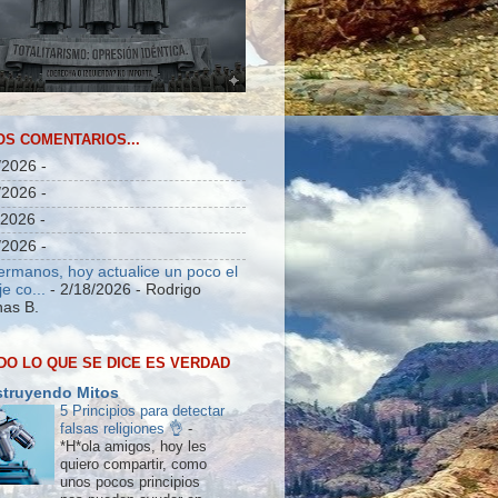
OS COMENTARIOS...
/2026
-
/2026
-
/2026
-
/2026
-
ermanos, hoy actualice un poco el
e co...
- 2/18/2026
- Rodrigo
as B.
DO LO QUE SE DICE ES VERDAD
truyendo Mitos
5 Principios para detectar
falsas religiones 👌
-
*H*ola amigos, hoy les
quiero compartir, como
unos pocos principios