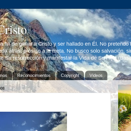
Cristo
 fin de ganar a Cristo y ser hallado en Él. No pretendo
da atrás, prosigo a la meta. No busco solo salvación, s
e Su resurrección y manifestar la Vida de Su Hijo. (Bas
omos
Reconocimientos
Copyright
Videos
08