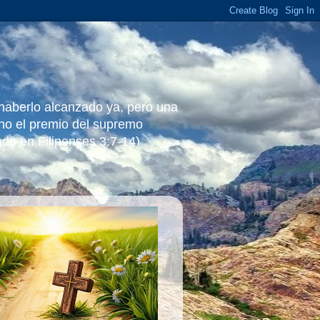
 haberlo alcanzado ya, pero una
ino el premio del supremo
ado en Filipenses 3:7-14)