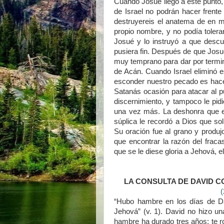
Cuando Josué llegó a este punto, D
de Israel no podrán hacer frente
destruyereis el anatema de en m
propio nombre, y no podía tolera
Josué y lo instruyó a que descu
pusiera fin. Después de que Josué
muy temprano para dar por termin
de Acán. Cuando Israel eliminó es
esconder nuestro pecado es hace
Satanás ocasión para atacar al pu
discernimiento, y tampoco le pidi
una vez más. La deshonra que es
súplica le recordó a Dios que s
Su oración fue al grano y produ
que encontrar la razón del fraca
que se le diese gloria a Jehová, el
LA CONSULTA DE DAVID 
“Hubo hambre en los días de Da
Jehová” (v. 1). David no hizo un
hambre ha durado tres años; te r