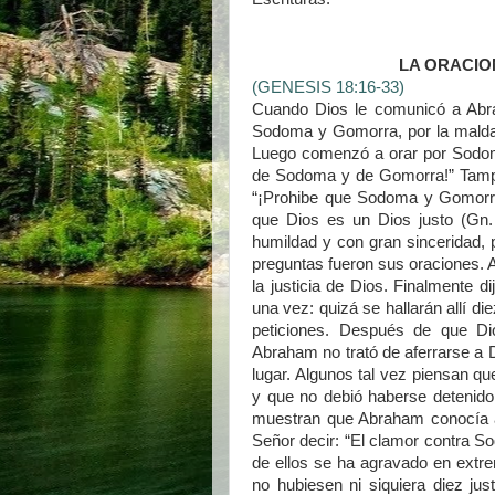
LA ORACI
(GENESIS 18:16-33)
Cuando Dios le comunicó a Abra
Sodoma y Gomorra, por la malda
Luego comenzó a orar por Sodoma.
de Sodoma y de Gomorra!” Tampo
“¡Prohibe que Sodoma y Gomorra
que Dios es un Dios justo (Gn. 
humildad y con gran sinceridad, 
preguntas fueron sus oraciones. 
la justicia de Dios. Finalmente d
una vez: quizá se hallarán allí d
peticiones. Después de que Di
Abraham no trató de aferrarse a D
lugar. Algunos tal vez piensan q
y que no debió haberse detenido 
muestran que Abraham conocía a 
Señor decir: “El clamor contra
de ellos se ha agravado en extrem
no hubiesen ni siquiera diez ju