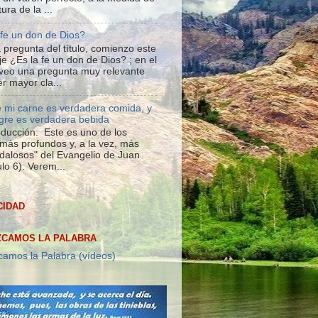
tura de la ...
 fe un don de Dios?
 pregunta del título, comienzo este
e ¿Es la fe un don de Dios? ; en el
veo una pregunta muy relevante
r mayor cla...
 mi carne es verdadera comida, y
gre es verdadera bebida
roducción: Este es uno de los
más profundos y, a la vez, más
dalosos" del Evangelio de Juan
lo 6). Verem...
CIDAD
CAMOS LA PALABRA
amos la Palabra (vídeos)