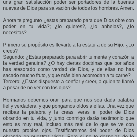
una gran satisfacción poder ser portadores de la buenas
nuevas de Dios para salvación de todos los hombres. Amen.
Ahora te pregunto ¿estas preparado para que Dios obre con
poder en tu vida?; ¿lo quieres?, ¿lo anhelas?, ¿lo
necesitas?
Primero su propósito es llevarte a la estatura de su Hijo. ¿Lo
crees?
Segundo: ¿Estas preparado para abrir tu mente y corazón a
la verdad genuina? ¿O hay ciertas doctrinas que por años
has atesorado como verdad de Dios, y de ellas no has
sacado mucho fruto, y que más bien acomodan a tu carne?
Tercero: ¿Estas dispuesto a confiar y creer, a quien te llamó
a pesar de no ver con los ojos?
Hermanos debemos orar, para que nos sea dada palabra
fiel y verdadera, y que pongamos oídos a ellas. Una vez que
recibas la palabra y la creas, veras el poder de Dios
obrando en tu vida, y junto conmigo darás testimonio que
esto es muy real, incluso más real de lo que se ve con
nuestro propios ojos. Testificaremos del poder de Dios
obrando en nuestras vidas. Pero si no te despojas de lo