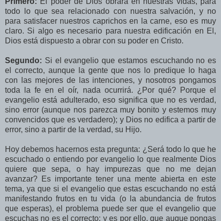
Primero:
El poder de Dios obrará en nuestras vidas, para
todo lo que sea relacionado con nuestra salvación, y no
para satisfacer nuestros caprichos en la carne, eso es muy
claro. Si algo es necesario para nuestra edificación en El,
Dios está dispuesto a obrar con su poder en Cristo.
Segundo:
Si el evangelio que estamos escuchando no es
el correcto, aunque la gente que nos lo predique lo haga
con las mejores de las intenciones, y nosotros pongamos
toda la fe en el oír, nada ocurrirá. ¿Por qué? Porque el
evangelio está adulterado, eso significa que no es verdad,
sino error (aunque nos parezca muy bonito y estemos muy
convencidos que es verdadero); y Dios no edifica a partir de
error, sino a partir de la verdad, su Hijo.
Hoy debemos hacernos esta pregunta: ¿Será todo lo que he
escuchado o entiendo por evangelio lo que realmente Dios
quiere que sepa, o hay impurezas que no me dejan
avanzar? Es importante tener una mente abierta en este
tema, ya que si el evangelio que estas escuchando no está
manifestando frutos en tu vida (o la abundancia de frutos
que esperas), el problema puede ser que el evangelio que
escuchas no es el correcto; y es por ello, que auque pongas