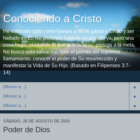
Conociendo a Cristo
He estimado todo como basura a fin de ganar a Cristo y ser
hallado en Él. No pretendo haberlo alcanzado ya, pero una
cosa hago: olvidando lo que queda atrás, prosigo a la meta.
No busco solo salvación, sino el premio del supremo
llamamiento: conocer el poder de Su resurrección y
manifestar la Vida de Su Hijo. (Basado en Filipenses 3:7-
14)
▼
▼
▼
SÁBADO, 28 DE AGOSTO DE 2010
Poder de Dios