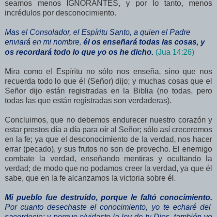
seamos menos IGNORANTES, y por lo tanto, menos
incrédulos por desconocimiento.
Mas el Consolador, el Espíritu Santo, a quien el Padre
enviará en mi nombre,
él os enseñará todas las cosas, y
os recordará todo lo que yo os he dicho.
(Jua 14:26)
Mira como el Espíritu no sólo nos enseña, sino que nos
recuerda todo lo que él (Señor) dijo; y muchas cosas que el
Señor dijo están registradas en la Biblia (no todas, pero
todas las que están registradas son verdaderas).
Concluimos, que no debemos endurecer nuestro corazón y
estar prestos día a día para oír al Señor; sólo así creceremos
en la fe; ya que el desconocimiento de la verdad, nos hacer
errar (pecado), y sus frutos no son de provecho. El enemigo
combate la verdad, enseñando mentiras y ocultando la
verdad; de modo que no podamos creer la verdad, ya que él
sabe, que en la fe alcanzamos la victoria sobre él.
Mi pueblo fue destruido, porque le faltó conocimiento.
Por cuanto desechaste el conocimiento, yo te echaré del
sacerdocio; y porque olvidaste la ley de tu Dios, también yo