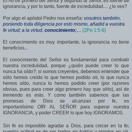
El no oír primero del Señor y segundo al Señor, es fuente de
ignorancia, y por lo tanto, fuente de incredulidad… ¿lo ves?
Por algo el apóstol Pedro nos enseña:
vosotros también,
poniendo toda diligencia por esto mismo, añadid a vuestra
fe virtud; a la virtud,
conocimiento;
…
(2Pe 1:5-6)
El conocimiento es muy importante, la ignorancia no tiene
beneficios...
El conocimiento del Señor es fundamental para combatir
nuestra incredulidad, porque ¿quién puede creer lo que
nunca ha oído?; si somos creyentes, debemos entender que
sólo hemos creído lo que hemos podido oír, lo que nunca
hemos oído, nunca lo hemos podido creer (por razones
obvias, pues para creer algo primero hay que oírlo), así de
tremendo es esto. Y como también sabemos que las
promesas de Dios se alcanzan por fe, es
importantísimo OÍR AL SEÑOR para superar nuestra
IGNORANCIA, y poder CREER lo que hoy IGNORAMOS.
Sin fe es imposible agradar a Dios, para crecer en la fe;
nuestra actitud es de ser tardos en hablar y prontos en oír.