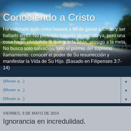
Conociendo a Cristo
He estimado todo como basura a fin de ganar a Cristo y ser
hallado en Él. No pretendo haberlo alcanzado ya, pero una
cosa hago: olvidando lo que queda atrás, prosigo a la meta.
No busco solo salvación, sino el premio del supremo
llamamiento: conocer el poder de Su resurrección y
manifestar la Vida de Su Hijo. (Basado en Filipenses 3:7-
14)
▼
▼
▼
VIERNES, 9 DE MAYO DE 2014
Ignorancia en incredulidad.