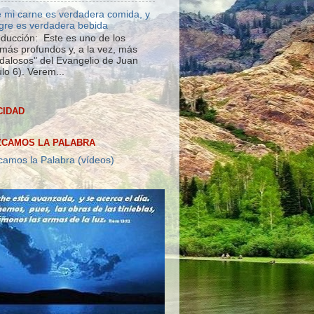
 mi carne es verdadera comida, y
gre es verdadera bebida
roducción: Este es uno de los
más profundos y, a la vez, más
dalosos" del Evangelio de Juan
lo 6). Verem...
CIDAD
CAMOS LA PALABRA
amos la Palabra (vídeos)