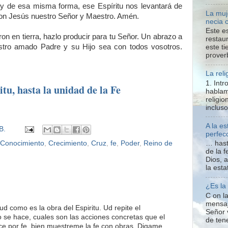
; y de esa misma forma, ese Espíritu nos levantará de
La muj
con Jesús nuestro Señor y Maestro. Amén.
necia 
Este e
ron en tierra, hazlo producir para tu Señor. Un abrazo a
restaur
estro amado Padre y su Hijo sea con todos vosotros.
este t
proverb
La reli
1. Int
itu, hasta la unidad de la Fe
hablam
religio
inclus
A la e
B.
perfecc
Conocimiento
,
Crecimiento
,
Cruz
,
fe
,
Poder
,
Reino de
… hast
de la f
Dios, 
la esta
¿Es la
C on la
mensaj
 como es la obra del Espiritu. Ud repite el
Señor 
 se hace, cuales son las acciones concretas que el
de tene
ce por fe. bien muestreme la fe con obras. Digame