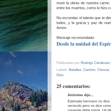
morir la obras de nuestra carne
entre los muertos, como lo hizo 
No escondas el talento que te die
todos, y la gracia y paz de nu
Amen.
Mensaje recomendado:
Desde la unidad del Espír
Publicadas por
Rodrigo Cárdenas 
Labels:
Batallas
,
Camino
,
Ciencia
,
Dios
25 comentarios:
Anónimo dijo...
Estimado hermano no dice ud
versiculo pero no dice como
creyente debe tomar. Ud di