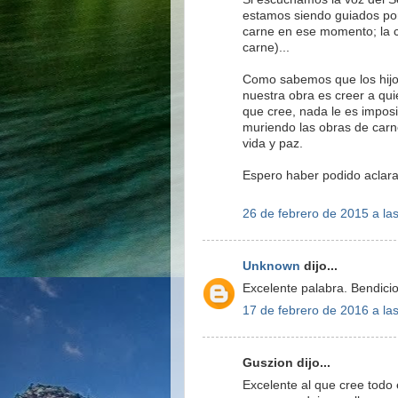
estamos siendo guiados por
carne en ese momento; la 
carne)...
Como sabemos que los hijos 
nuestra obra es creer a qui
que cree, nada le es impos
muriendo las obras de carne
vida y paz.
Espero haber podido aclara
26 de febrero de 2015 a la
Unknown
dijo...
Excelente palabra. Bendici
17 de febrero de 2016 a la
Guszion dijo...
Excelente al que cree todo