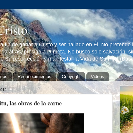
Cristo
 fin de ganar a Cristo y ser hallado en Él. No pretendo
da atrás, prosigo a la meta. No busco solo salvación, s
e Su resurrección y manifestar la Vida de Su Hijo. (Bas
omos
Reconocimientos
Copyright
Videos
014
tu, las obras de la carne