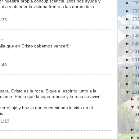
or nuestra propia concupiscencia, Dios nos ayude y
►
20
dia y obtener la victoria frente a las obras de la
►
20
►
20
4:35
►
20
►
20
..
►
20
alla que en Cristo debemos vencer!!!
►
20
►
20
2:48
►
20
►
20
►
20
mpara. Cristo es la roca. Sigue el espíritu junto a la
▼
20
elante. Hasta que la copa rebose y la roca se avivé.
►
▼
der el ojo y haz lo que encomienda la vida en el
io
H
 1:19
►
►