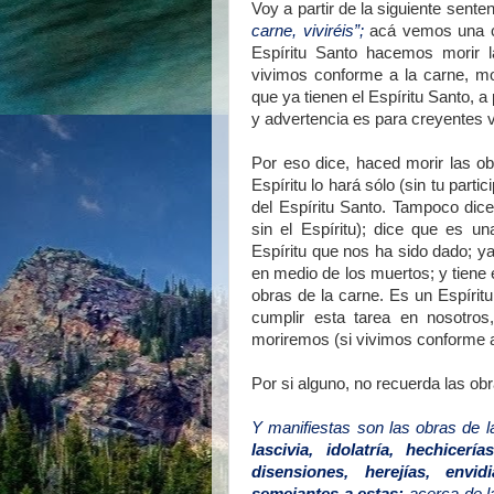
Voy a partir de la siguiente senten
carne, viviréis”;
acá vemos una co
Espíritu Santo hacemos morir la
vivimos conforme a la carne, mor
que ya tienen el Espíritu Santo,
y advertencia es para creyentes ve
Por eso dice, haced morir las ob
Espíritu lo hará sólo (sin tu par
del Espíritu Santo. Tampoco dice
sin el Espíritu); dice que es 
Espíritu que nos ha sido dado; ya
en medio de los muertos; y tiene 
obras de la carne. Es un Espír
cumplir esta tarea en nosotros
moriremos (si vivimos conforme a
Por si alguno, no recuerda las obr
Y manifiestas son las obras de 
lascivia, idolatría, hechicerí
disensiones, herejías, envi