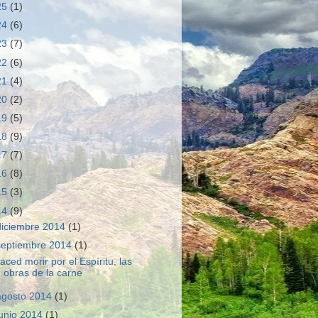
25
(1)
24
(6)
23
(7)
22
(6)
21
(4)
20
(2)
19
(5)
18
(9)
17
(7)
16
(8)
15
(3)
14
(9)
diciembre 2014
(1)
septiembre 2014
(1)
aced morir por el Espíritu, las
obras de la carne
agosto 2014
(1)
junio 2014
(1)