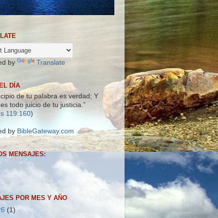
LATE
ed by
Translate
EL DÍA
ncipio de tu palabra es verdad; Y
es todo juicio de tu justicia.”
s 119:160
)
ed by
BibleGateway.com
OS MENSAJES:
JES POR MES Y AÑO
26
(1)