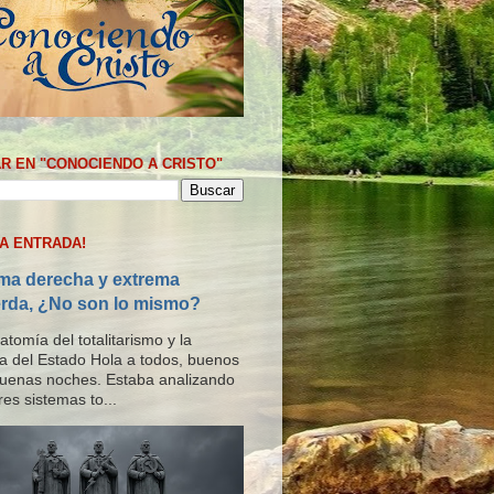
R EN "CONOCIENDO A CRISTO"
MA ENTRADA!
ma derecha y extrema
erda, ¿No son lo mismo?
tomía del totalitarismo y la
ría del Estado Hola a todos, buenos
buenas noches. Estaba analizando
res sistemas to...