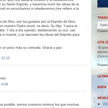
 su Santo Espíritu, y hacemos morir las obras de la
cual no escuchamos ni obedecemos (me refiero a la
TRANS
de Dios, son los guiados por el Espíritu de Dios;
en nuestro Padre envió; es decir, Su Hijo. Y para el
ible. Y día a día oyendo, obedeciendo su voz, van
Power
 a muerte, y se ejecutan las obras del Espíritu para
CITA D
r un poco más su consulta. Gracia y paz.
“El pri
eterno 
(
Salmo
s 11:13
Power
ULTIM
ones
s 4:09
MAPA
MENSA
►
20
 es posible, somos nosotros mismos los que muchas