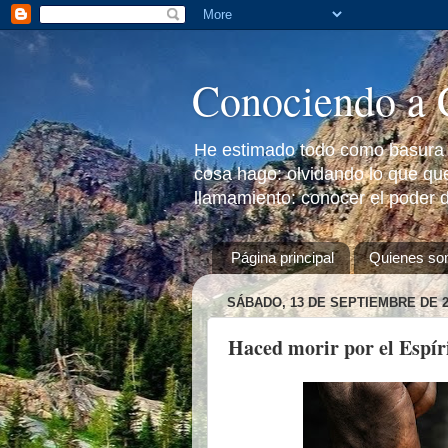
Conociendo a 
He estimado todo como basura a
cosa hago: olvidando lo que que
llamamiento: conocer el poder d
Página principal
Quienes s
SÁBADO, 13 DE SEPTIEMBRE DE 2
Haced morir por el Espíri