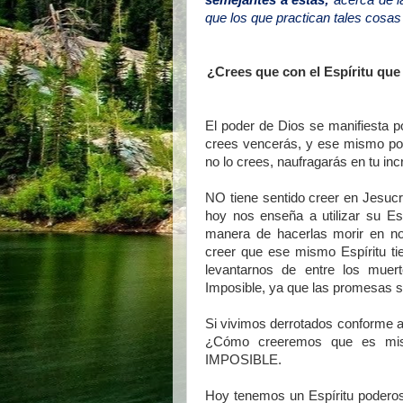
semejantes a estas;
acerca de l
que los que practican tales cosas
¿Crees que con el Espíritu que 
El poder de Dios se manifiesta por
crees vencerás, y ese mismo pod
no lo crees, naufragarás en tu inc
NO tiene sentido creer en Jesucr
hoy nos enseña a utilizar su Es
manera de hacerlas morir en n
creer que ese mismo Espíritu tie
levantarnos de entre los mue
Imposible, ya que las promesas s
Si vivimos derrotados conforme a
¿Cómo creeremos que es mism
IMPOSIBLE.
Hoy tenemos un Espíritu podero