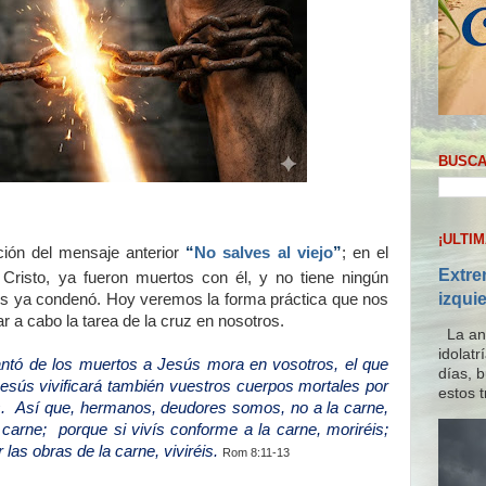
BUSCA
¡ULTI
ción del mensaje anterior
“
No salves al viejo
”
; en el
Extre
Cristo, ya fueron muertos con él, y no tiene ningún
izqui
Dios ya condenó. Hoy veremos la forma práctica que nos
r a cabo la tarea de la cruz en nosotros.
La ana
idolat
vantó de los muertos a Jesús mora en vosotros, el que
días, 
Jesús vivificará también vuestros cuerpos mortales por
estos t
s. Así que, hermanos, deudores somos, no a la carne,
carne; porque si vivís conforme a la carne, moriréis;
 las obras de la carne, viviréis.
Rom 8:11-13