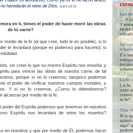
as cuales os amonesto, como ya os lo he dicho antes,
ENTRA
 no heredarán el reino de Dios.
Gal 5:19-21
Las do
… Y po
mora en ti, tienes el poder de hacer morir las obras
Y entre
herirá
de tú carne?
calcañ
 medio de la fe (al que cree, todo le es posible), si lo
No con
er te levantará (porque es poderoso para hacerlo); si
Infiern
redulidad.
E n var
interpr
los té
isto, sin creer lo que su mismo Espíritu nos enseña; y
Infiern
píritu para vencer las obras de nuestra carne, de tal
osotros, porque si no lo creemos; tampoco podemos
La fe,
ne el poder de vivificar nuestros cuerpos mortales, y
L a fe
rtos. Y si no lo creemos, ¿Como lo obtendremos?
usan p
e alcanzan por medio de la fe.
creenc
la fe?;
l poder del Espíritu poderoso que tenemos en nosotros
Tres “
o Espíritu nos levantará de entre los muertos?
M is q
quiero
aquí” 
podrem
so en nosotros y que por medio de Él, podemos hacer