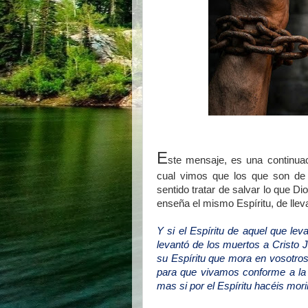
E
ste mensaje, es una continua
cual vimos que los que son de 
sentido tratar de salvar lo que 
enseña el mismo Espíritu, de lleva
Y si el Espíritu de aquel que le
levantó de los muertos a Cristo 
su Espíritu que mora en vosotro
para que vivamos conforme a la 
mas si por el Espíritu hacéis morir