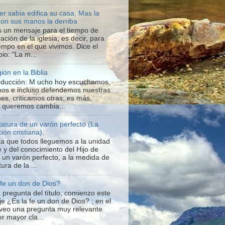
er sabia edifica su casa; Mas la
con sus manos la derriba
s un mensaje para el tiempo de
ación de la iglesia; es decir, para
iempo en el que vivimos. Dice el
io: "La m...
gión en la Biblia
roducción: M ucho hoy escuchamos,
os e incluso defendemos nuestras
nes, criticamos otras; es más,
o queremos cambia...
statura de un varón perfecto (La
ión cristiana).
a que todos lleguemos a la unidad
e y del conocimiento del Hijo de
a un varón perfecto, a la medida de
tura de la ...
 fe un don de Dios?
 pregunta del título, comienzo este
e ¿Es la fe un don de Dios? ; en el
veo una pregunta muy relevante
r mayor cla...