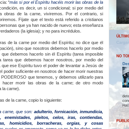
cia: “
más si por el Espíritu hacéis morir las obras de la
ndición, es decir, un si condicional; si por medio del
 obras de la carne, viviremos. Por el contrario, si
iremos. Fíjate que el texto está referido a cristianos
 a personas que ya han nacido de nuevo; esta enseñanza
rdaderos (la iglesia); y no para incrédulos.
ÚLTIM
ras de la carne por medio del Espíritu; no dice que él
Cargan
ticipación), sino que nosotros debemos hacerlo por medio
 que debemos hacerlo sin él Espíritu (tarea imposible
NO TO
una tarea que debemos hacer nosotros, por medio del
Des
 que ese Espíritu tuvo el poder de levantar a Jesús de
el poder suficiente en nosotros de hacer morir nuestras
itu PODEROSO que tenemos, y debemos utilizarlo para
, hacer morir las obras de la carne; de otro modo
 la carne).
dete
as de la carne, copio lo siguiente:
con
Hac
la carne, que son:
adulterio, fornicación, inmundicia,
as, enemistades, pleitos, celos, iras, contiendas,
PUBLI
dias, homicidios, borracheras, orgías, y cosas