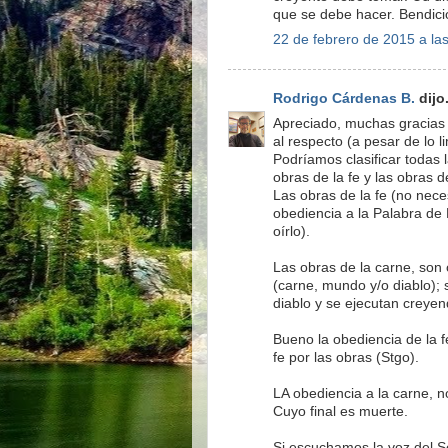
que se debe hacer. Bendici
22 de febrero de 2015 a la
Rodrigo Cárdenas B.
dijo.
Apreciado, muchas gracias 
al respecto (a pesar de lo 
Podríamos clasificar todas
obras de la fe y las obras d
Las obras de la fe (no nece
obediencia a la Palabra de 
oírlo).
Las obras de la carne, son
(carne, mundo y/o diablo);
diablo y se ejecutan creye
Bueno la obediencia de la fe
fe por las obras (Stgo).
LA obediencia a la carne, n
Cuyo final es muerte.
Si escuchamos la voz del S