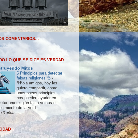
OS COMENTARIOS...
do...
DO LO QUE SE DICE ES VERDAD
truyendo Mitos
5 Principios para detectar
falsas religiones 👌
-
*H*ola amigos, hoy les
quiero compartir, como
unos pocos principios
nos pueden ayudar en
ctar una religión falsa versus el
ocimiento de la Verd...
e 3 años
CIDAD