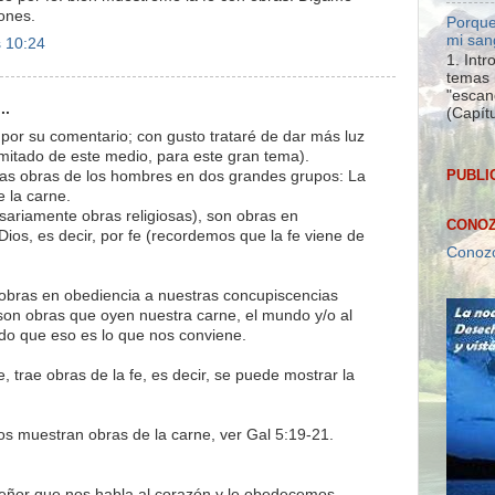
ones.
Porque
mi san
s 10:24
1. Int
temas 
"escan
..
(Capítu
por su comentario; con gusto trataré de dar más luz
limitado de este medio, para este gran tema).
PUBLI
 las obras de los hombres en dos grandes grupos: La
e la carne.
sariamente obras religiosas), son obras en
CONOZ
Dios, es decir, por fe (recordemos que la fe viene de
Conozc
 obras en obediencia a nuestras concupiscencias
 son obras que oyen nuestra carne, el mundo y/o al
ndo que eso es lo que nos conviene.
, trae obras de la fe, es decir, se puede mostrar la
os muestran obras de la carne, ver Gal 5:19-21.
eñor que nos habla al corazón y le obedecemos,