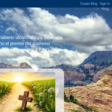
 haberlo alcanzado ya, pero una
ino el premio del supremo
ado en Filipenses 3:7-14)