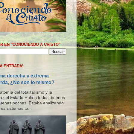
R EN "CONOCIENDO A CRISTO"
MA ENTRADA!
ma derecha y extrema
erda, ¿No son lo mismo?
tomía del totalitarismo y la
ría del Estado Hola a todos, buenos
buenas noches. Estaba analizando
res sistemas to...