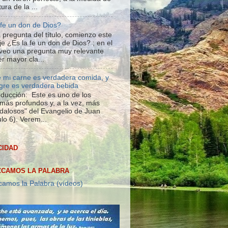
tura de la ...
 fe un don de Dios?
 pregunta del título, comienzo este
e ¿Es la fe un don de Dios? ; en el
veo una pregunta muy relevante
r mayor cla...
 mi carne es verdadera comida, y
gre es verdadera bebida
roducción: Este es uno de los
más profundos y, a la vez, más
dalosos" del Evangelio de Juan
lo 6). Verem...
CIDAD
CAMOS LA PALABRA
amos la Palabra (vídeos)