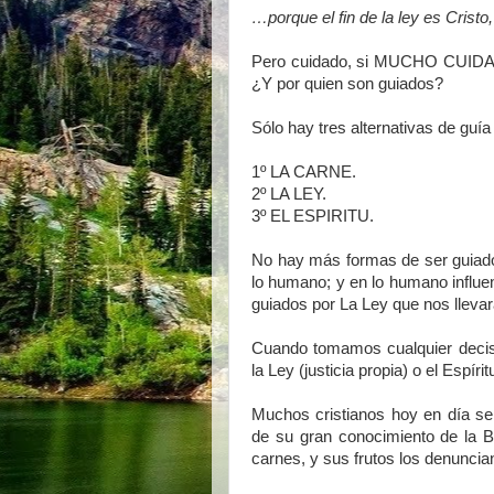
…porque el fin de la ley es Cristo
Pero cuidado, si MUCHO CUIDADO
¿Y por quien son guiados?
Sólo hay tres alternativas de guía
1º LA CARNE.
2º LA LEY.
3º EL ESPIRITU.
No hay más formas de ser guiados 
lo humano; y en lo humano influe
guiados por La Ley que nos llevar
Cuando tomamos cualquier decisi
la Ley (justicia propia) o el Espíri
Muchos cristianos hoy en día se 
de su gran conocimiento de la B
carnes, y sus frutos los denuncia