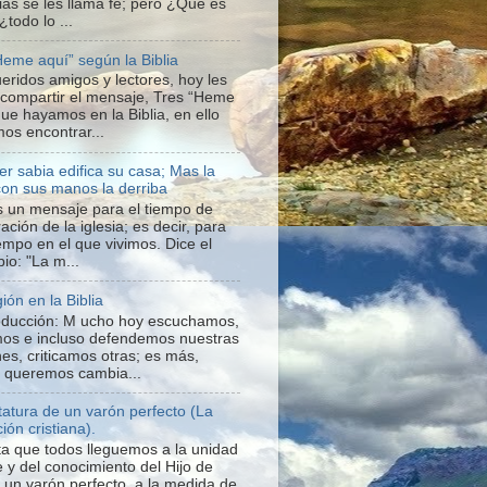
ias se les llama fe; pero ¿Qué es
 ¿todo lo ...
Heme aquí” según la Biblia
ueridos amigos y lectores, hoy les
 compartir el mensaje, Tres “Heme
que hayamos en la Biblia, en ello
os encontrar...
er sabia edifica su casa; Mas la
con sus manos la derriba
s un mensaje para el tiempo de
ación de la iglesia; es decir, para
iempo en el que vivimos. Dice el
io: "La m...
gión en la Biblia
roducción: M ucho hoy escuchamos,
os e incluso defendemos nuestras
nes, criticamos otras; es más,
o queremos cambia...
statura de un varón perfecto (La
ión cristiana).
a que todos lleguemos a la unidad
e y del conocimiento del Hijo de
a un varón perfecto, a la medida de