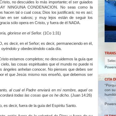
risto, no descuides lo más importante; el ser guiados
O HAY NINGUNA CONDENACION. No seas como la
 hacen tal o cual cosa; Dios los justificará; no es así;
an en ser salvos; y muy lejos están de seguir los
 gracia sólo opera en Cristo, y fuera de él NADA.
ría, gloríese en el Señor.
(1Co 1:31)
, es decir, en el Señor; es decir, permaneciendo en él,
ir, oyéndolo y obedeciéndolo cada día.
TRANS
 Cristo estamos completos; no descuidemos la guía que
cielo, las cosas espirituales que el mundo no puede ni
Power
los ángeles anhelan conocer. No pienses que debes ser
 por el que Jesús mismo nos enseñó, que debemos ser
CITA D
“Porqu
con su
anto, al cual el Padre enviará en mi nombre, aquel os
humild
ecordará todas las cosas que os he dicho.
(Juan 14:26)
Power
, es decir, fuera de la guía del Espíritu Santo.