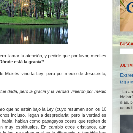
BUSCA
iero llamar tu atención, y pedirte que por favor, medites
Dónde está la gracia?
¡ULTI
 Moisés vino la Ley; pero por medio de Jesucristo,
Extre
izqui
ue dada, pero la gracia y la verdad vinieron por medio
La ana
idolat
días, 
estos t
aro que no están bajo la Ley (cuyo resumen son los 10
os incluso, llegan a despreciarla; pero la verdad es
ue habla, hablan como papagayos cosas que repiten de
n muy espirituales. En cambio otros cristianos, aún