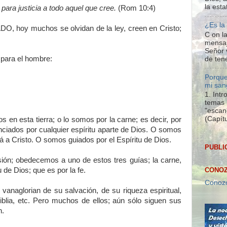
la esta
, para justicia a todo aquel que cree.
(Rom 10:4)
¿Es la
, hoy muchos se olvidan de la ley, creen en Cristo;
C on la
mensaj
Señor 
 para el hombre:
de tene
Porque
mi san
1. Int
temas 
"escan
(Capítu
en esta tierra; o lo somos por la carne; es decir, por
nciados por cualquier espíritu aparte de Dios. O somos
á a Cristo. O somos guiados por el Espíritu de Dios.
PUBLI
ón; obedecemos a uno de estos tres guías; la carne,
CONOZ
tu de Dios; que es por la fe.
Conozc
vanaglorian de su salvación, de su riqueza espiritual,
iblia, etc. Pero muchos de ellos; aún sólo siguen sus
n.