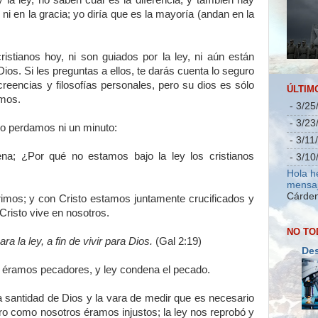
 la ley, no saben cual es la diferencia; y también hay
 ni en la gracia; yo diría que es la mayoría (andan en la
ristianos hoy, ni son guiados por la ley, ni aún están
Dios. Si les preguntas a ellos, te darás cuenta lo seguro
reencias y filosofías personales, pero su dios es sólo
ÚLTIM
smos.
- 3/25
- 3/23
no perdamos ni un minuto:
- 3/11
ena; ¿Por qué no estamos bajo la ley los cristianos
- 3/10
Hola h
mensaj
Cárden
imos; y con Cristo estamos juntamente crucificados y
Cristo vive en nosotros.
NO TO
a la ley, a fin de vivir para Dios.
(Gal 2:19)
Des
éramos pecadores, y ley condena el pecado.
 santidad de Dios y la vara de medir que es necesario
ero como nosotros éramos injustos; la ley nos reprobó y