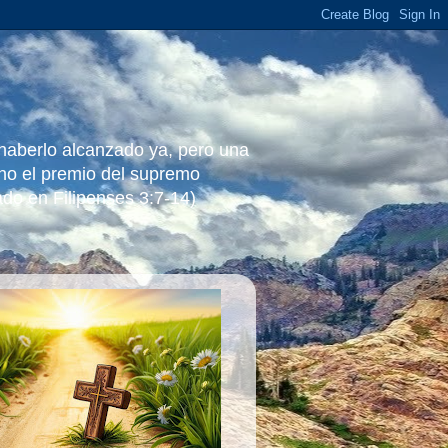
 haberlo alcanzado ya, pero una
ino el premio del supremo
ado en Filipenses 3:7-14)