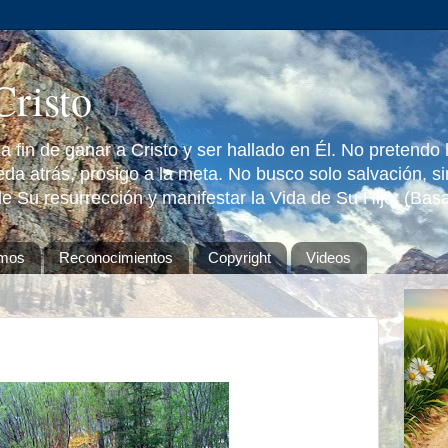
Cristo
 fin de ganar a Cristo y ser hallado en Él. No pretendo
da atrás, prosigo a la meta. No busco solo salvación, s
e Su resurrección y manifestar la Vida de Su Hijo. (Bas
omos
Reconocimientos
Copyright
Videos