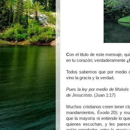
C
on el titulo de este mensaje, qu
en tu corazón; verdaderamente
¿
Todos sabemos que por medio de
vino la gracia y la verdad.
Pues la ley por medio de Moisés f
de Jesucristo.
(Juan 1:17)
Muchos cristianos creen tener cl
mandamientos, Éxodo 20); y much
que la mayoría ni entiende lo q
quienes escuchan, y les parece