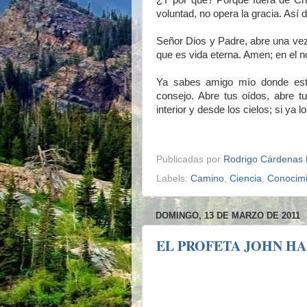
¿Y por que? Porque fuera de Cris
voluntad, no opera la gracia. Así d
Señor Dios y Padre, abre una vez
que es vida eterna. Amen; en el 
Ya sabes amigo mío donde está 
consejo. Abre tus oídos, abre t
interior y desde los cielos; si ya l
Publicadas por
Rodrigo Cárdenas 
Labels:
Camino
,
Ciencia
,
Conocimi
DOMINGO, 13 DE MARZO DE 2011
EL PROFETA JOHN HARRI