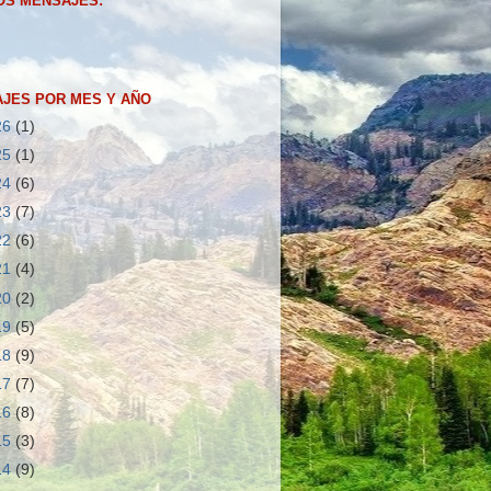
OS MENSAJES:
JES POR MES Y AÑO
26
(1)
25
(1)
24
(6)
23
(7)
22
(6)
21
(4)
20
(2)
19
(5)
18
(9)
17
(7)
16
(8)
15
(3)
14
(9)