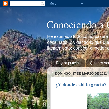
Conociendo a 
He estimado todo como basura a
cosa hago: olvidando lo que que
llamamiento: conocer el poder d
Página principal
Quienes s
DOMINGO, 27 DE MARZO DE 2011
¿Y donde está la gracia?