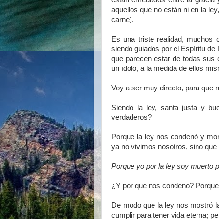
están enredados entre la gracia y
aquellos que no están ni en la ley,
carne).
Es una triste realidad, muchos c
siendo guiados por el Espíritu de 
que parecen estar de todas sus c
un ídolo, a la medida de ellos mi
Voy a ser muy directo, para que 
Siendo la ley, santa justa y bu
verdaderos?
Porque la ley nos condenó y mor
ya no vivimos nosotros, sino que 
Porque yo por la ley soy muerto par
¿Y por que nos condeno? Porque 
De modo que la ley nos mostró la
cumplir para tener vida eterna; p