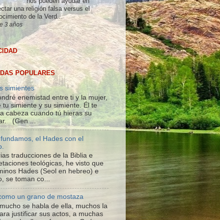
nos pueden ayudar en
ctar una religión falsa versus el
ocimiento de la Verd...
e 3 años
CIDAD
DAS POPULARES
s simientes
ndré enemistad entre ti y la mujer,
 tu simiente y su simiente. Él te
 la cabeza cuando tú hieras su
ar. (Gen ...
fundamos, el Hades con el
o.
ias traducciones de la Biblia e
etaciones teológicas, he visto que
rminos Hades (Seol en hebreo) e
o, se toman co...
 como un grano de mostaza
; mucho se habla de ella, muchos la
ara justificar sus actos, a muchas