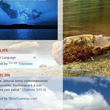
LATE
ed by
Translate
EL DÍA
e Jehová toma contentamiento
 pueblo: Hermoseará á los
es con salud.” (
Salmos 149:4
)
ed by
BibleGateway.com