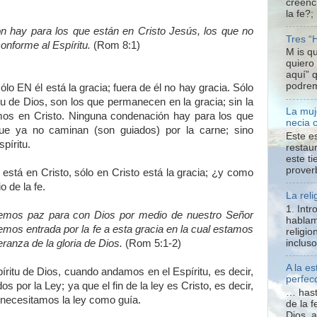
creenc
la fe?;
n hay para los que están en Cristo Jesús, los que no
Tres “
onforme al Espíritu.
(Rom 8:1)
M is q
quiero
aquí” 
podrem
lo EN él está la gracia; fuera de él no hay gracia. Sólo
tu de Dios, son los que permanecen en la gracia; sin la
La muj
amos en Cristo. Ninguna condenación hay para los que
necia 
que ya no caminan (son guiados) por la carne; sino
Este e
píritu.
restaur
este t
proverb
está en Cristo, sólo en Cristo está la gracia; ¿y como
 de la fe.
La reli
1. Int
tenemos paz para con Dios por medio de nuestro Señor
hablam
emos entrada por la fe a esta gracia en la cual estamos
religio
inclus
eranza de la gloria de Dios.
(Rom 5:1-2)
A la e
píritu de Dios, cuando andamos en el Espíritu, es decir,
perfecc
s por la Ley; ya que el fin de la ley es Cristo, es decir,
… hast
necesitamos la ley como guía.
de la f
Dios, 