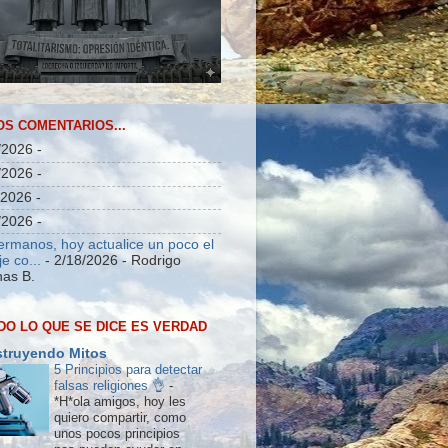
OS COMENTARIOS...
/2026
-
/2026
-
/2026
-
/2026
-
ermanos, hoy actualice un poco el
e co...
- 2/18/2026
- Rodrigo
as B.
DO LO QUE SE DICE ES VERDAD
truyendo Mitos
5 Principios para detectar
falsas religiones 👌
-
*H*ola amigos, hoy les
quiero compartir, como
unos pocos principios