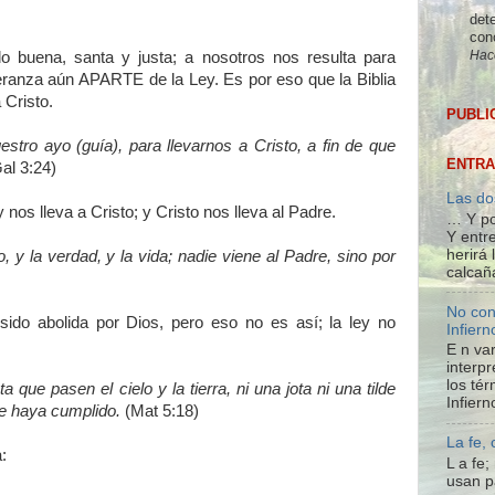
dete
con
Hac
 buena, santa y justa; a nosotros nos resulta para
anza aún APARTE de la Ley. Es por eso que la Biblia
 Cristo.
PUBLI
stro ayo (guía), para llevarnos a Cristo, a fin de que
ENTRA
al 3:24)
Las do
s lleva a Cristo; y Cristo nos lleva al Padre.
… Y po
Y entre
herirá
y la verdad, y la vida; nadie viene al Padre, sino por
calcañ
No con
ido abolida por Dios, pero eso no es así; la ley no
Infiern
E n var
interpr
los té
 que pasen el cielo y la tierra, ni una jota ni una tilde
Infiern
se haya cumplido.
(Mat 5:18)
La fe,
:
L a fe
usan p