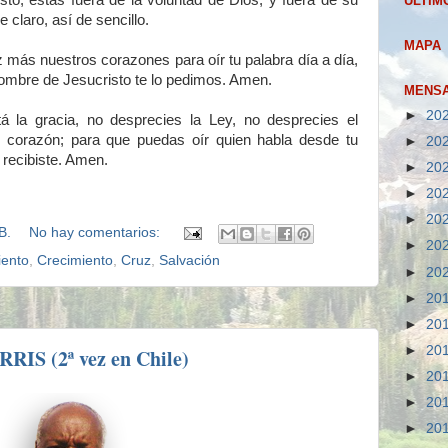
to, estás fuera de la voluntad de Dios; y fuera de su
ULTIM
e claro, así de sencillo.
MAPA
 más nuestros corazones para oír tu palabra día a día,
nombre de Jesucristo te lo pedimos. Amen.
MENSA
►
20
la gracia, no desprecies la Ley, no desprecies el
u corazón; para que puedas oír quien habla desde tu
►
20
o recibiste. Amen.
►
20
►
20
►
20
B.
No hay comentarios:
►
20
ento
,
Crecimiento
,
Cruz
,
Salvación
►
20
►
20
►
20
►
20
S (2ª vez en Chile)
►
20
►
20
►
20