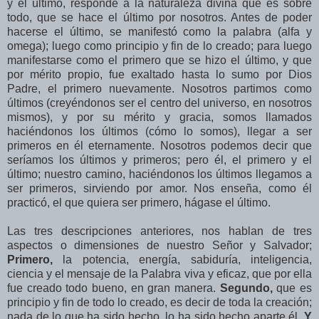
y el último, responde a la naturaleza divina que es sobre
todo, que se hace el último por nosotros. Antes de poder
hacerse el último, se manifestó como la palabra (alfa y
omega); luego como principio y fin de lo creado; para luego
manifestarse como el primero que se hizo el último, y que
por mérito propio, fue exaltado hasta lo sumo por Dios
Padre, el primero nuevamente. Nosotros partimos como
últimos (creyéndonos ser el centro del universo, en nosotros
mismos), y por su mérito y gracia, somos llamados
haciéndonos los últimos (cómo lo somos), llegar a ser
primeros en él eternamente. Nosotros podemos decir que
seríamos los últimos y primeros; pero él, el primero y el
último; nuestro camino, haciéndonos los últimos llegamos a
ser primeros, sirviendo por amor. Nos enseña, como él
practicó, el que quiera ser primero, hágase el último.
Las tres descripciones anteriores, nos hablan de tres
aspectos o dimensiones de nuestro Señor y Salvador;
Primero,
la potencia, energía, sabiduría, inteligencia,
ciencia y el mensaje de la Palabra viva y eficaz, que por ella
fue creado todo bueno, en gran manera.
Segundo,
que es
principio y fin de todo lo creado, es decir de toda la creación;
nada de lo que ha sido hecho, lo ha sido hecho aparte él.
Y