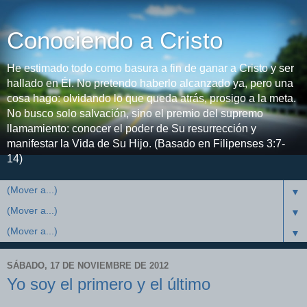
Conociendo a Cristo
He estimado todo como basura a fin de ganar a Cristo y ser
hallado en Él. No pretendo haberlo alcanzado ya, pero una
cosa hago: olvidando lo que queda atrás, prosigo a la meta.
No busco solo salvación, sino el premio del supremo
llamamiento: conocer el poder de Su resurrección y
manifestar la Vida de Su Hijo. (Basado en Filipenses 3:7-
14)
▼
▼
▼
SÁBADO, 17 DE NOVIEMBRE DE 2012
Yo soy el primero y el último