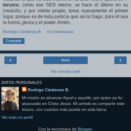
tercero,
como ese SER eterno, se hace el último en su
creación, y por mérito propio, toma nuevamente el primer
lugar, porque es de toda justicia que así lo haga, para él sea
la honra, gloria y el poder. Amén.
Rodrigo Cárdenas B.
6 comentarios:
Compartir
‹
›
Inicio
Ver versión web
DATOS PERSONALES
Rodrigo Cárdenas B.
Mi misión es alcanzar Aquel y aquello, por quien ya fui
alcanzado en Cristo Jesús. Mi anhelo es compartir este
tesoro, con cuantos más pueda en esta tierra.
Ver todo mi perfil
Con la tecnología de
Blogger
.