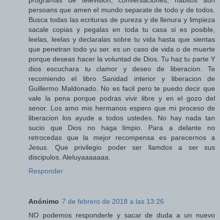
programas de television, conversaciones, habitos aun
persoans que amen el mundo separate de todo y de todos.
Busca todas las ecrituras de pureza y de llenura y limpieza
sacale copias y pegalas en toda tu casa si es posible,
leelas, leelas y declaralas sobre tu vida hasta que sientas
que penetran todo yu ser. es un caso de vida o de muerte
porque deseas hacer la voluntad de Dios. Tu haz tu parte Y
dios escuchara tu clamor y deseo de liberacion. Te
recomiendo el libro Sanidad interior y liberacion de
Guillermo Maldonado. No es facil pero te puedo decir que
vale la pena porque podras vivir libre y en el gozo del
senor. Los amo mis hermanos espero que mi proceso de
liberacion los ayude a todos ustedes. No hay nada tan
sucio que Dios no haga limpio. Para a delante no
retrocedas que la mejor recompensa es parecernos a
Jesus. Que privilegio poder ser llamdos a ser sus
discipulos. Aleluyaaaaaaa.
Responder
Anónimo
7 de febrero de 2018 a las 13:26
NO podemos responderle y sacar de duda a un nuevo