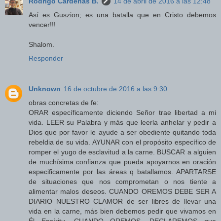
Rodrigo Cárdenas B.
14 de abril de 2016 a las 12:48
Así es Guszion; es una batalla que en Cristo debemos
vencer!!!
Shalom.
Responder
Unknown
16 de octubre de 2016 a las 9:30
obras concretas de fe:
ORAR específicamente diciendo Señor trae libertad a mi
vida. LEER su Palabra y más que leerla anhelar y pedir a
Dios que por favor le ayude a ser obediente quitando toda
rebeldia de su vida. AYUNAR con el propósito específico de
romper el yugo de esclavitud a la carne. BUSCAR a alguien
de muchísima confianza que pueda apoyarnos en oración
especificamente por las áreas q batallamos. APARTARSE
de situaciones que nos comprometan o nos tiente a
alimentar malos deseos. CUANDO OREMOS DEBE SER A
DIARIO NUESTRO CLAMOR de ser libres de llevar una
vida en la carne, más bien debemos pedir que vivamos en
Él Espíritu. CUANDO OREMOS, DECLAREMOS que