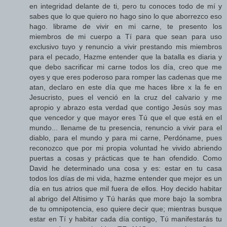
en integridad delante de ti, pero tu conoces todo de mí y
sabes que lo que quiero no hago sino lo que aborrezco eso
hago. librame de vivir en mi carne, te presento los
miembros de mi cuerpo a Tí para que sean para uso
exclusivo tuyo y renuncio a vivir prestando mis miembros
para el pecado, Hazme entender que la batalla es diaria y
que debo sacrificar mi carne todos los día, creo que me
oyes y que eres poderoso para romper las cadenas que me
atan, declaro en este día que me haces libre x la fe en
Jesucristo, pues el venció en la cruz del calvario y me
apropio y abrazo esta verdad que contigo Jesús soy mas
que vencedor y que mayor eres Tú que el que está en el
mundo... llename de tu presencia, renuncio a vivir para el
diablo, para el mundo y para mi carne, Perdóname, pues
reconozco que por mi propia voluntad he vivido abriendo
puertas a cosas y prácticas que te han ofendido. Como
David he determinado una cosa y es: estar en tu casa
todos los días de mi vida, hazme entender que mejor es un
día en tus atrios que mil fuera de ellos. Hoy decido habitar
al abrigo del Altisimo y Tú harás que more bajo la sombra
de tu omnipotencia, eso quiere decir que; mientras busque
estar en Tí y habitar cada día contigo, Tú manifestarás tu