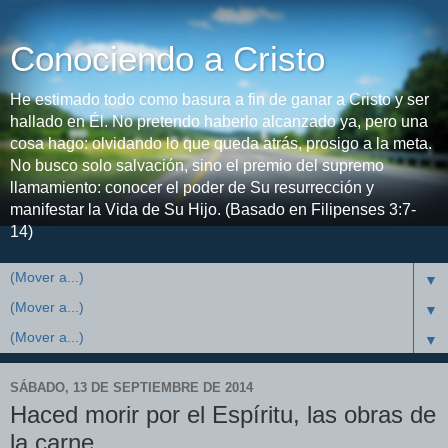
Conociendo a Cristo
He estimado todo como basura a fin de ganar a Cristo y ser
hallado en Él. No pretendo haberlo alcanzado ya, pero una
cosa hago: olvidando lo que queda atrás, prosigo a la meta.
No busco solo salvación, sino el premio del supremo
llamamiento: conocer el poder de Su resurrección y
manifestar la Vida de Su Hijo. (Basado en Filipenses 3:7-
14)
▼
▼
▼
SÁBADO, 13 DE SEPTIEMBRE DE 2014
Haced morir por el Espíritu, las obras de
la carne