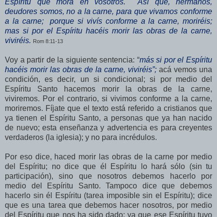
Espíritu que mora en vosotros. Así que, hermanos,
deudores somos, no a la carne, para que vivamos conforme
a la carne; porque si vivís conforme a la carne, moriréis;
mas si por el Espíritu hacéis morir las obras de la carne,
viviréis.
Rom 8:11-13
Voy a partir de la siguiente sentencia: “
más si por el Espíritu
hacéis morir las obras de la carne, viviréis”;
acá vemos una
condición, es decir, un si condicional; si por medio del
Espíritu Santo hacemos morir la obras de la carne,
viviremos. Por el contrario, si vivimos conforme a la carne,
moriremos. Fíjate que el texto está referido a cristianos que
ya tienen el Espíritu Santo, a personas que ya han nacido
de nuevo; esta enseñanza y advertencia es para creyentes
verdaderos (la iglesia); y no para incrédulos.
Por eso dice, haced morir las obras de la carne por medio
del Espíritu; no dice que él Espíritu lo hará sólo (sin tu
participación), sino que nosotros debemos hacerlo por
medio del Espíritu Santo. Tampoco dice que debemos
hacerlo sin él Espíritu (tarea imposible sin el Espíritu); dice
que es una tarea que debemos hacer nosotros, por medio
del Espíritu que nos ha sido dado; ya que ese Espíritu tuvo