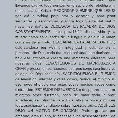
llevamos cautivo todo pensamiento sucio o de rebeldia a la
obediencia de Cristo. RECORDAR SIEMPRE QUE JESÚS
nos dió autoridad para atar y desatar y para pisar
serpientes y escorpiones y sobre toda fuerza del mal Y
nada nos dañará. DECLARAR LA PALABRA DE DIOS
CONSTANTEMENTE pues prov.18:21 dice:la vida y la
muerte están en el poder de la lengua y los que la aman
comeran de su fruto. DECLARAR LA PALABRA CON FE y
esforzandose por vivir en integridad y estando en la
presencia de Dios cada día, esas palabras que declaremos
bajo esa atmosfera creará una atmosfera diferente para
nuestras vidas. LEVANTEMONOS DE MADRUGADA A
ORAR y presentemos nuestros cuerpos como sacrificio vivo
delante de Dios cada día. SACRIFIQUEMOS EL TIEMPO
de televisión, internet y otras cosas, reducir al mínimo su
uso, pues el diablo usa estas cosas muchas veces como
distracción. ESTEMOS DISPUESTOS a despertarnos a orar
mientras otros duermen, osea de madrugada ir orar,
agradecer, ser ofrenda para Dios, abrir la boca y romper
toda asechanza del diablo sobre nuestras vidas. AQUÍ LES
DEJO UN MOTIVO DE ORACIÓN: Padre, gracias por
amarme, eres Bueno, te necesito pues deseo vivir una vida