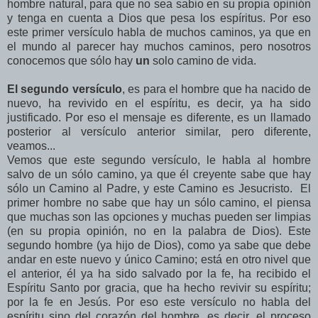
hombre natural, para que no sea sabio en su propia opinión
y tenga en cuenta a Dios que pesa los espíritus. Por eso
este primer versículo habla de muchos caminos, ya que en
el mundo al parecer hay muchos caminos, pero nosotros
conocemos que sólo hay
un
solo camino de vida.
El segundo versículo
, es para el hombre que ha nacido de
nuevo, ha revivido en el espíritu, es decir, ya ha sido
justificado. Por eso el mensaje es diferente, es un llamado
posterior al versículo anterior similar, pero diferente,
veamos...
Vemos que este segundo versículo, le habla al hombre
salvo de un sólo camino, ya que él creyente sabe que hay
sólo un Camino al Padre, y este Camino es Jesucristo. El
primer hombre no sabe que hay un sólo camino, el piensa
que muchas son las opciones y muchas pueden ser limpias
(en su propia opinión, no en la palabra de Dios). Este
segundo hombre (ya hijo de Dios), como ya sabe que debe
andar en este nuevo y único Camino; está en otro nivel que
el anterior, él ya ha sido salvado por la fe, ha recibido el
Espíritu Santo por gracia, que ha hecho revivir su espíritu;
por la fe en Jesús. Por eso este versículo no habla del
espíritu sino del corazón del hombre, es decir, el proceso