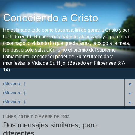
Conociendo a Cristo
He estimado todo como basura a fin de ganar a Cristo y ser
hallado en Él. No pretendo haberlo alcanzado ya, pero una
cosa hago: olvidando lo que queda atrás, prosigo a la meta.
No busco solo salvación, sino el premio del supremo
llamamiento: conocer el poder de Su resurrección y
manifestar la Vida de Su Hijo. (Basado en Filipenses 3:7-
14)
▼
▼
▼
LUNES, 10 DE DICIEMBRE DE 2007
Dos mensajes similares, pero
diferentes...