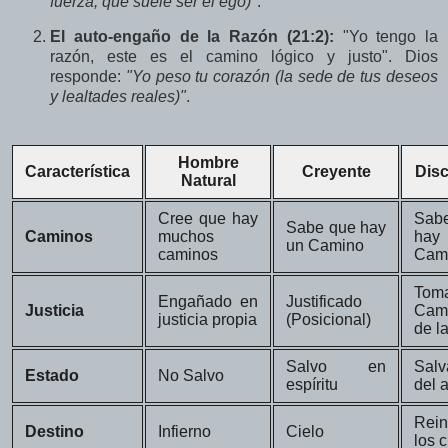
fuerza, que suele ser el ego)"
.
El auto-engaño de la Razón (21:2):
"Yo tengo la
razón, este es el camino lógico y justo". Dios
responde:
"Yo peso tu corazón (la sede de tus deseos
y lealtades reales)"
.
Hombre
Característica
Creyente
Disc
Natural
Cree que hay
Sab
Sabe que hay
Caminos
muchos
ha
un Camino
caminos
Cam
Tom
Engañado en
Justificado
Justicia
Cam
justicia propia
(Posicional)
de l
Salvo en
Salv
Estado
No Salvo
espíritu
del 
Rei
Destino
Infierno
Cielo
los c