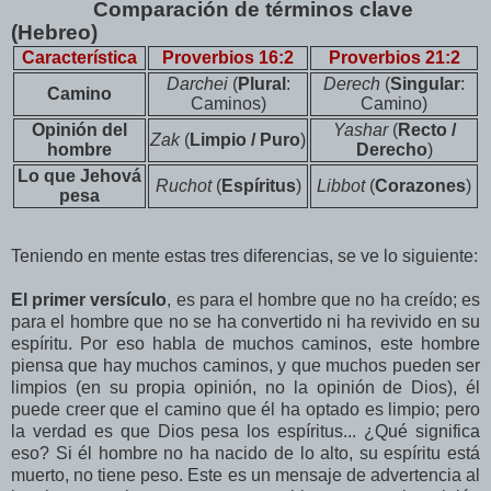
Comparación de términos clave
(Hebreo)
Característica
Proverbios 16:2
Proverbios 21:2
Darchei
(
Plural
:
Derech
(
Singular
:
Camino
Caminos)
Camino)
Opinión del
Yashar
(
Recto /
Zak
(
Limpio / Puro
)
hombre
Derecho
)
Lo que Jehová
Ruchot
(
Espíritus
)
Libbot
(
Corazones
)
pesa
Teniendo en mente estas tres diferencias, se ve lo siguiente:
El primer versículo
, es para el hombre que no ha creído; es
para el hombre que no se ha convertido ni ha revivido en su
espíritu. Por eso habla de muchos caminos, este hombre
piensa que hay muchos caminos, y que muchos pueden ser
limpios (en su propia opinión, no la opinión de Dios), él
puede creer que el camino que él ha optado es limpio; pero
la verdad es que Dios pesa los espíritus... ¿Qué significa
eso? Si él hombre no ha nacido de lo alto, su espíritu está
muerto, no tiene peso. Este es un mensaje de advertencia al