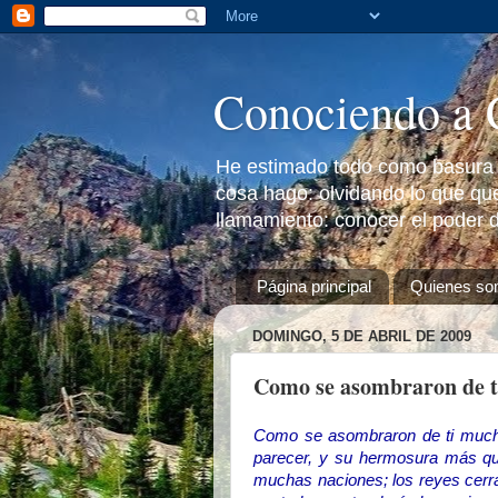
Conociendo a 
He estimado todo como basura a
cosa hago: olvidando lo que que
llamamiento: conocer el poder d
Página principal
Quienes s
DOMINGO, 5 DE ABRIL DE 2009
Como se asombraron de ti
Como se asombraron de ti mucho
parecer, y su hermosura más que
muchas naciones; los reyes cerra