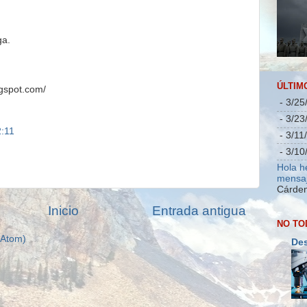
ga.
ÚLTIM
ogspot.com/
- 3/25
- 3/23
2:11
- 3/11
- 3/10
Hola h
mensaj
Cárden
Inicio
Entrada antigua
NO TO
(Atom)
Des