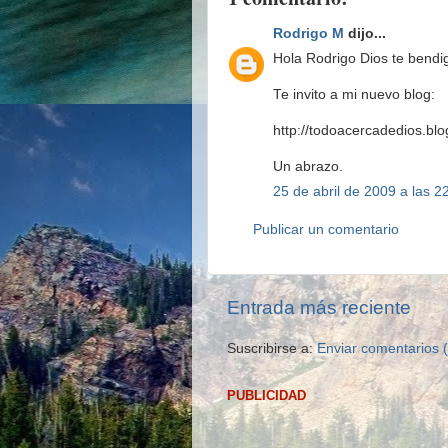
Rodrigo M
dijo...
Hola Rodrigo Dios te bendi
Te invito a mi nuevo blog:
http://todoacercadedios.bl
Un abrazo.
25 de abril de 2009 a las 2
Publicar un comentario
Entrada más reciente
Suscribirse a:
Enviar comentarios 
PUBLICIDAD