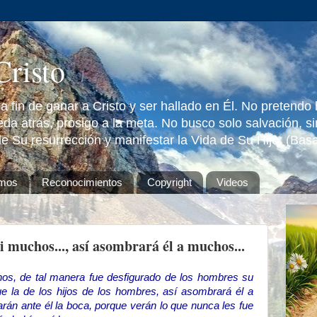
Cristo
 fin de ganar a Cristo y ser hallado en Él. No pretendo
da atrás, prosigo a la meta. No busco solo salvación, s
e Su resurrección y manifestar la Vida de Su Hijo. (Bas
omos
Reconocimientos
Copyright
Videos
 muchos..., así asombrará él a muchos...
s, de tal manera fue desfigurado de los hombres su
 la de los hijos de los hombres, así asombrará él a
rán ante él la boca, porque verán lo que nunca les fue