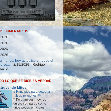
OS COMENTARIOS...
/2026
-
/2026
-
/2026
-
/2026
-
ermanos, hoy actualice un poco el
e co...
- 2/18/2026
- Rodrigo
as B.
DO LO QUE SE DICE ES VERDAD
truyendo Mitos
5 Principios para detectar
falsas religiones 👌
-
*H*ola amigos, hoy les
quiero compartir, como
unos pocos principios