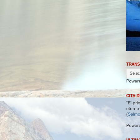
TRANS
Power
CITA D
“El pri
eterno 
(
Salmo
Power