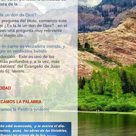
tura de la ...
 fe un don de Dios?
 pregunta del título, comienzo este
e ¿Es la fe un don de Dios? ; en el
veo una pregunta muy relevante
r mayor cla...
 mi carne es verdadera comida, y
gre es verdadera bebida
roducción: Este es uno de los
más profundos y, a la vez, más
dalosos" del Evangelio de Juan
lo 6). Verem...
CIDAD
CAMOS LA PALABRA
amos la Palabra (vídeos)