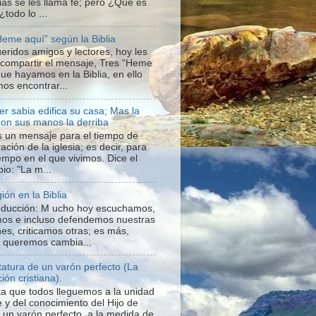
ias se les llama fe; pero ¿Qué es
 ¿todo lo ...
Heme aquí” según la Biblia
ueridos amigos y lectores, hoy les
 compartir el mensaje, Tres “Heme
que hayamos en la Biblia, en ello
os encontrar...
er sabia edifica su casa; Mas la
con sus manos la derriba
s un mensaje para el tiempo de
ación de la iglesia; es decir, para
iempo en el que vivimos. Dice el
io: "La m...
gión en la Biblia
roducción: M ucho hoy escuchamos,
os e incluso defendemos nuestras
nes, criticamos otras; es más,
o queremos cambia...
statura de un varón perfecto (La
ión cristiana).
a que todos lleguemos a la unidad
e y del conocimiento del Hijo de
a un varón perfecto, a la medida de