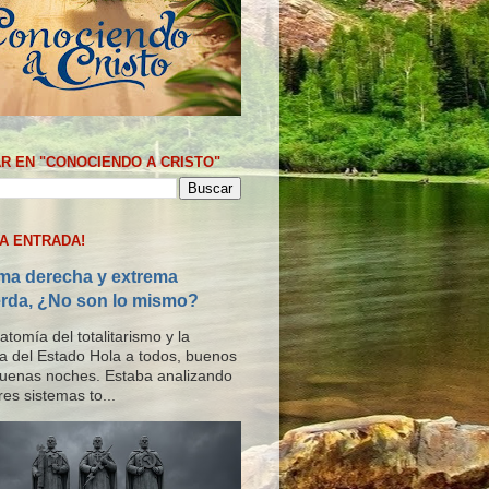
R EN "CONOCIENDO A CRISTO"
MA ENTRADA!
ma derecha y extrema
erda, ¿No son lo mismo?
tomía del totalitarismo y la
ría del Estado Hola a todos, buenos
buenas noches. Estaba analizando
res sistemas to...