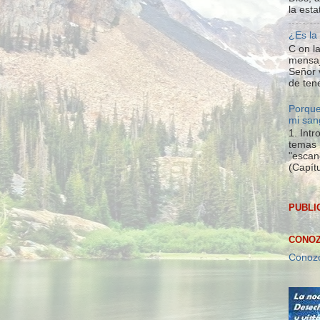
la esta
¿Es la
C on la
mensaj
Señor 
de tene
Porque
mi san
1. Int
temas 
"escan
(Capítu
PUBLI
CONOZ
Conozc