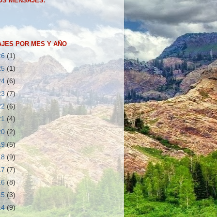
OS MENSAJES:
JES POR MES Y AÑO
26
(1)
25
(1)
24
(6)
23
(7)
22
(6)
21
(4)
20
(2)
19
(5)
18
(9)
17
(7)
16
(8)
15
(3)
14
(9)