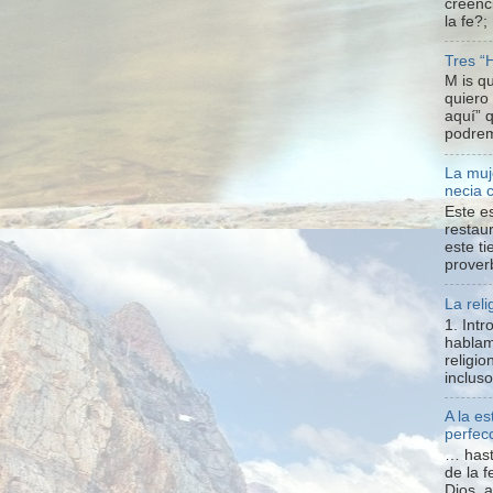
creenc
la fe?;
Tres “
M is q
quiero
aquí” 
podrem
La muj
necia 
Este e
restaur
este t
proverb
La reli
1. Int
hablam
religio
inclus
A la e
perfecc
… hast
de la f
Dios, 