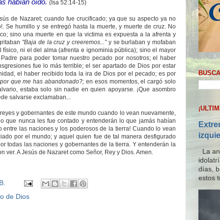
ás habían oído.
(Isa 52:14-15)
s de Nazaret; cuando fue crucificado; ya que su aspecto ya no
!. Se humillo y se entregó hasta la muerte, y muerte de cruz. No
ico; sino una muerte en que la victima es expuesta a la afrenta y
 gritaban
"Baja de la cruz y creeremos...”
y se burlaban y mofaban
 físico, ni el del alma (afrenta e ignominia pública); sino el mayor
l Padre para poder tomar nuestro pecado por nosotros; el haber
sgresiones fue lo más terrible; el ser apartado de Dios por estar
BUSCA
dad, el haber recibido toda la ira de Dios por el pecado; es por
¿por que me has abandonado?;
en esos momentos, el cargó solo
alvario, estaba solo sin nadie en quien apoyarse. ¡Que asombro
uede salvarse exclamaban...
¡ULTI
s reyes y gobernantes de este mundo cuando lo vean nuevamente,
 lo que nunca les fue contado y entenderán lo que jamás habían
Extre
entre las naciones y los poderosos de la tierra! Cuando lo vean
izqui
iado por el mundo; y aquel quien fue de tal manera desfigurado
por todas las naciones y gobernantes de la tierra. Y entenderán la
La ana
on ver. A Jesús de Nazaret como Señor, Rey y Dios. Amen.
idolat
días, 
estos t
B.
o de Dios