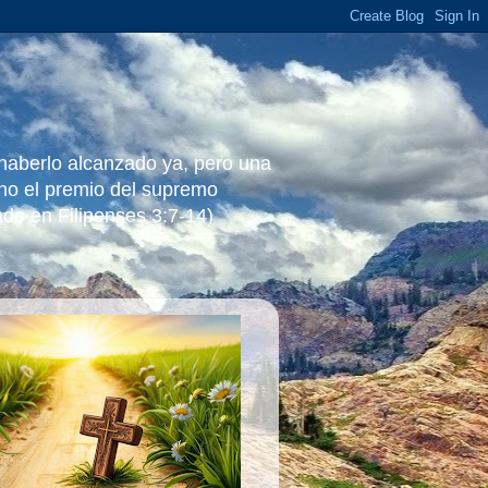
 haberlo alcanzado ya, pero una
ino el premio del supremo
ado en Filipenses 3:7-14)