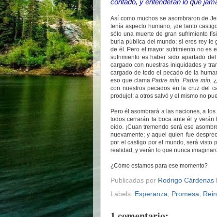
contado, y entenderán lo que jam
Así como muchos se asombraron de Jesú
tenía aspecto humano, ¡de tanto castigo
sólo una muerte de gran sufrimiento fís
burla pública del mundo; si eres rey le
de él. Pero el mayor sufrimiento no es el
sufrimiento es haber sido apartado de
cargado con nuestras iniquidades y tran
cargado de todo el pecado de la humani
eso que clama
Padre mío. Padre mío, 
con nuestros pecados en la cruz del c
produjo!; a otros salvó y el mismo no p
Pero él asombrará a las naciones, a lo
todos cerrarán la boca ante él y verán
oído. ¡Cuan tremendo será ese asombro 
nuevamente; y aquel quien fue desprec
por el castigo por el mundo, será visto 
realidad, y verán lo que nunca imaginar
¿Cómo estamos para ese momento?
Publicadas por
Rodrigo Cárdenas 
Labels:
Esperanza
,
Promesa
,
Rein
1 comentario: