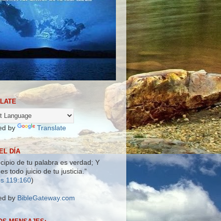
LATE
ed by
Translate
EL DÍA
ncipio de tu palabra es verdad; Y
es todo juicio de tu justicia.”
s 119:160
)
ed by
BibleGateway.com