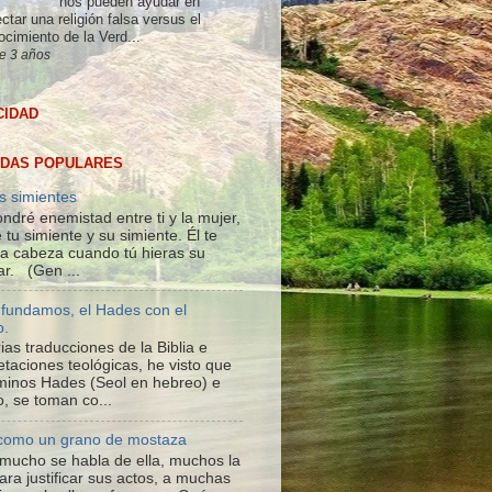
nos pueden ayudar en
ctar una religión falsa versus el
ocimiento de la Verd...
e 3 años
CIDAD
DAS POPULARES
s simientes
ndré enemistad entre ti y la mujer,
 tu simiente y su simiente. Él te
 la cabeza cuando tú hieras su
ar. (Gen ...
fundamos, el Hades con el
o.
ias traducciones de la Biblia e
etaciones teológicas, he visto que
rminos Hades (Seol en hebreo) e
o, se toman co...
 como un grano de mostaza
; mucho se habla de ella, muchos la
ara justificar sus actos, a muchas