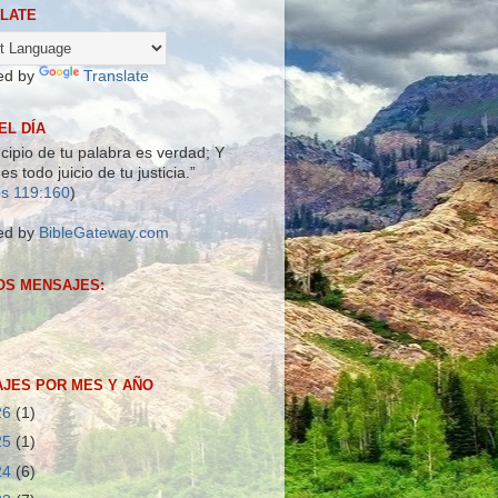
LATE
ed by
Translate
EL DÍA
ncipio de tu palabra es verdad; Y
es todo juicio de tu justicia.”
s 119:160
)
ed by
BibleGateway.com
OS MENSAJES:
JES POR MES Y AÑO
26
(1)
25
(1)
24
(6)