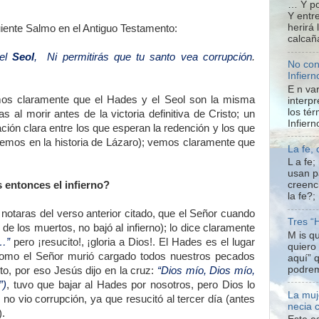
… Y po
Y entre
herirá
guiente Salmo en el Antiguo Testamento:
calcañ
 el
Seol
, Ni permitirás que tu santo vea corrupción
.
No con
Infiern
E n var
emos claramente que el Hades y el Seol son la misma
interpr
los té
 al morir antes de la victoria definitiva de Cristo; un
Infiern
ión clara entre los que esperan la redención y los que
vemos en la historia de Lázaro); vemos claramente que
La fe,
L a fe
usan p
 entonces el infierno?
creenc
la fe?;
notaras del verso anterior citado, que el Señor cuando
Tres “
de los muertos, no bajó al infierno); lo dice claramente
M is q
…”
pero ¡resucito!, ¡gloria a Dios!. El Hades es el lugar
quiero
como el Señor murió cargado todos nuestros pecados
aquí” 
podrem
o, por eso Jesús dijo en la cruz:
“Dios mío, Dios mío,
”)
, tuvo que bajar al Hades por nosotros, pero Dios lo
La muj
 no vio corrupción, ya que resucitó al tercer día (antes
necia 
.