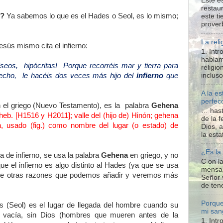
Este e
restaur
…?
Ya sabemos lo que es el Hades o Seol, es lo mismo;
este t
proverb
La reli
esús mismo cita el infierno:
1. Int
hablam
iseos, hipócritas! Porque recorréis mar y tierra para
religio
hecho, le hacéis dos veces más hijo del
infierno
que
inclus
A la e
perfecc
n el griego (Nuevo Testamento), es la palabra
Gehena
… hast
eb. [H1516 y H2011]; valle del (hijo de) Hinón; gehena
de la f
n, usado (fig.) como nombre del lugar (o estado) de
Dios, 
la esta
¿Es la
 de infierno, se usa la palabra
Gehena
en griego, y no
C on la
e el infierno es algo distinto al Hades (ya que se usa
mensaj
, de otras razones que podemos añadir y veremos más
Señor 
de tene
Porque
 (Seol) es el lugar de llegada del hombre cuando su
mi san
 vacía, sin Dios (hombres que mueren antes de la
1. Int