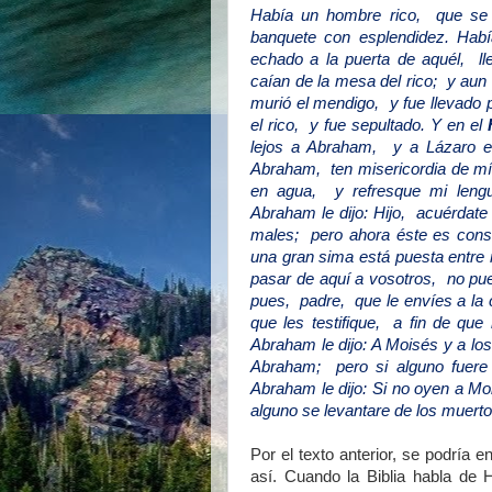
Había un hombre rico, que se v
banquete con esplendidez. Hab
echado a la puerta de aquél, ll
caían de la mesa del rico; y aun 
murió el mendigo, y fue llevado 
el rico, y fue sepultado. Y en el
lejos a Abraham, y a Lázaro e
Abraham, ten misericordia de mí
en agua, y refresque mi leng
Abraham le dijo: Hijo, acuérdate
males; pero ahora éste es cons
una gran sima está puesta entre
pasar de aquí a vosotros, no pue
pues, padre, que le envíes a la
que les testifique, a fin de qu
Abraham le dijo: A Moisés y a los
Abraham; pero si alguno fuere 
Abraham le dijo: Si no oyen a M
alguno se levantare de los muert
Por el texto anterior, se podría 
así. Cuando la Biblia habla de 