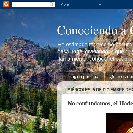
Conociendo a 
He estimado todo como basura a
cosa hago: olvidando lo que que
llamamiento: conocer el poder d
Página principal
Quienes s
MIÉRCOLES, 5 DE DICIEMBRE DE 
No confundamos, el Hades