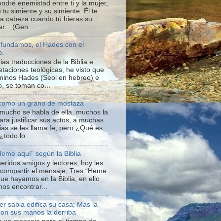
ndré enemistad entre ti y la mujer,
 tu simiente y su simiente. Él te
 la cabeza cuando tú hieras su
ar. (Gen ...
fundamos, el Hades con el
o.
ias traducciones de la Biblia e
etaciones teológicas, he visto que
rminos Hades (Seol en hebreo) e
o, se toman co...
 como un grano de mostaza
; mucho se habla de ella, muchos la
ara justificar sus actos, a muchas
ias se les llama fe; pero ¿Qué es
 ¿todo lo ...
Heme aquí” según la Biblia
ueridos amigos y lectores, hoy les
 compartir el mensaje, Tres “Heme
que hayamos en la Biblia, en ello
os encontrar...
er sabia edifica su casa; Mas la
con sus manos la derriba