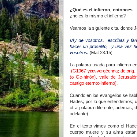
¿Qué es el infierno, entonces
¿no es lo mismo el infierno?
Veamos la siguiente cita, donde J
¡Ay de vosotros, escribas y far
hacer un prosélito, y una vez 
vosotros.
(Mat 23:15)
La palabra usada para infierno e
(G1067 γέεννα géenna; de orig. h
(o Ge-hinón), valle de Jerusalé
castigo eterno:-infierno).
Cuando en los evangelios se habla
Hades; por lo que entendemos; qu
otra palabra diferente; además
adelante).
En el texto vimos como el Hades
cuerpo muere y su alma están