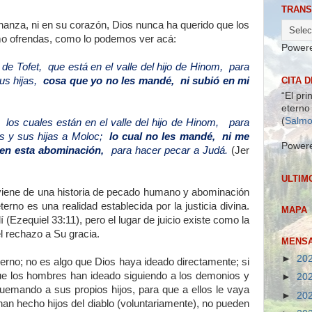
TRANS
nanza, ni en su corazón, Dios nunca ha querido que los
o ofrendas, como lo podemos ver acá:
Power
 de Tofet, que está en el valle del hijo de Hinom, para
CITA D
sus hijas,
cosa que yo no les mandé, ni subió en mi
“El pri
eterno 
(
Salmo
, los cuales están en el valle del hijo de Hinom, para
os y sus hijas a Moloc;
lo cual no les mandé, ni me
Power
sen esta abominación,
para hacer pecar a Judá.
(Jer
ULTIM
viene de una historia de pecado humano y abominación
terno es una realidad establecida por la justicia divina.
MAPA
 (Ezequiel 33:11), pero el lugar de juicio existe como la
el rechazo a Su gracia.
MENSA
►
20
ierno; no es algo que Dios haya ideado directamente; si
ue los hombres han ideado siguiendo a los demonios y
►
20
 (quemando a sus propios hijos, para que a ellos le vaya
►
20
an hecho hijos del diablo (voluntariamente), no pueden