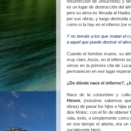
resurrección de Jesucristo); y ta
es un lugar de destrucción del a
pero su alma es llevada al Hades
por sus obras, y luego destruida 
como si la hay en el infierno (se v
Y no temáis a los que matan el 
a aquel que puede destruir el alma 
Cuando el hombre muere, su alma
muy claro Jesús, en el infierno s
vimos en la primera cita de Luc
permanecen en ese lugar esperando
¿De dónde nace el infierno?, ¿l
Nace de la costumbre y culto
Hinom
, (nosotros sabemos que
obras) de pasar los hijos e hijas 
dios Moloc; con el fin de obtene
vida, éxito, o simplemente como 
en ese tiempo el aborto, era un
socialmente bien).