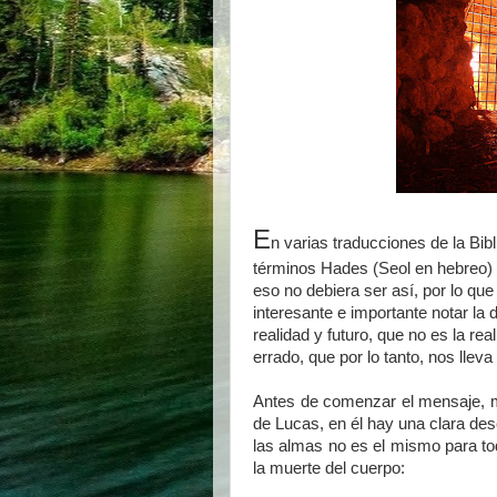
E
n varias traducciones de la Bibl
términos Hades (Seol en hebreo) 
eso no debiera ser así, por lo que
interesante e importante notar la d
realidad y futuro, que no es la re
errado, que por lo tanto, nos lleva
Antes de comenzar el mensaje, me
de Lucas, en él hay una clara des
las almas no es el mismo para to
la muerte del cuerpo: