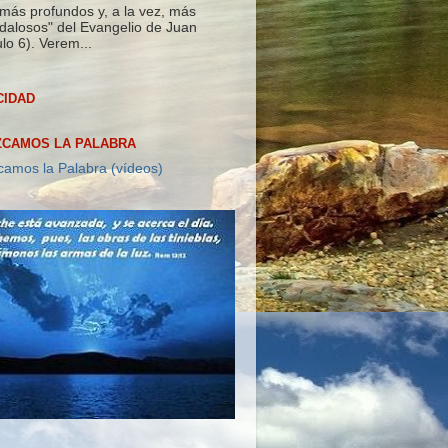
más profundos y, a la vez, más
dalosos" del Evangelio de Juan
lo 6). Verem...
CIDAD
CAMOS LA PALABRA
amos la Palabra (vídeos)