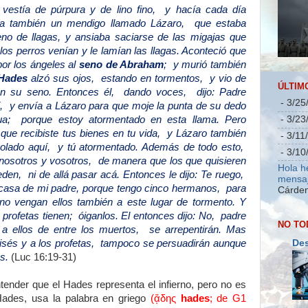
estía de púrpura y de lino fino, y hacía cada día
ía también un mendigo llamado Lázaro, que estaba
eno de llagas, y ansiaba saciarse de las migajas que
los perros venían y le lamían las llagas. Aconteció que
por los ángeles al
seno de Abraham
; y murió también
Hades
alzó sus ojos, estando en tormentos, y vio de
ÚLTIM
n su seno. Entonces él, dando voces, dijo: Padre
- 3/25
, y envía a Lázaro para que moje la punta de su dedo
ua; porque estoy atormentado en esta llama. Pero
- 3/23
 que recibiste tus bienes en tu vida, y Lázaro también
- 3/11
olado aquí, y tú atormentado. Además de todo esto,
- 3/10
 nosotros y vosotros, de manera que los que quisieren
Hola h
den, ni de allá pasar acá. Entonces le dijo: Te ruego,
mensaj
 casa de mi padre, porque tengo cinco hermanos, para
Cárden
e no vengan ellos también a este lugar de tormento. Y
 profetas tienen; óiganlos. El entonces dijo: No, padre
NO TO
a ellos de entre los muertos, se arrepentirán. Mas
Des
oisés y a los profetas, tampoco se persuadirán aunque
os.
(Luc 16:19-31)
entender que el Hades representa el infierno, pero no es
Hades, usa la palabra en griego
(ᾅδης
hades
; de G1