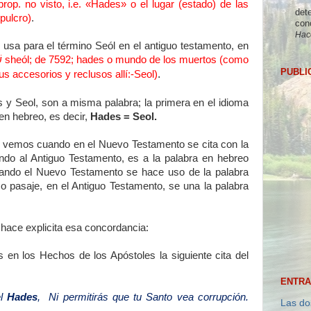
rop. no visto, i.e. «Hades» o el lugar (estado) de las
dete
pulcro)
.
con
Hac
usa para el término Seól en el antiguo testamento, en
ש
sheól; de 7592; hades o mundo de los muertos (como
PUBLI
.
 sus accesorios y reclusos allí:-Seol)
 Seol, son a misma palabra; la primera en el idioma
gen hebreo, es decir,
Hades = Seol.
 vemos cuando en el Nuevo Testamento se cita con la
ando al Antiguo Testamento, es a la palabra en hebreo
cuando el Nuevo Testamento se hace uso de la palabra
 pasaje, en el Antiguo Testamento, se una la palabra
hace explicita esa concordancia:
en los Hechos de los Apóstoles la siguiente cita del
ENTRA
el
Hades
, Ni permitirás que tu Santo vea corrupción.
Las do