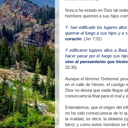
Nunca ha estado en Dios tal orde
hombres quemen a sus hijos com
Y han edificado los lugares altos
quemar al fuego a sus hijos y a 
corazón
.
(Jer 7:31)
Y edificaron lugares altos a Baal
hacer pasar por el fuego sus hij
vino al pensamiento que hicie
32:35)
Aunque el término 'Gehenna' pro
en el valle de Hinom, el castigo e
Dios no desea que nadie llegue allí
consecuencia final para el mal y 
Entendemos, que el origen del inf
no ha sido consecuencia de lo q
la maldad, es decir, la idolatría
bien); y como estos hombres se h