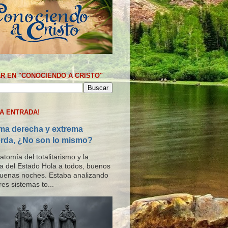
R EN "CONOCIENDO A CRISTO"
MA ENTRADA!
ma derecha y extrema
erda, ¿No son lo mismo?
tomía del totalitarismo y la
ría del Estado Hola a todos, buenos
buenas noches. Estaba analizando
res sistemas to...