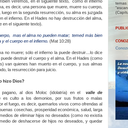
mbién veremos, en el siguiente texto, como el infierno
temas 
lma, es decir, una persona que muere, muere su cuerpo,
"escan
(Capítu
, luego en la segunda resurrección, su alma es juzgada
en el infierno. En el Hades no hay destrucción del alma,
e en el siguiente texto).
PUBLI
cuerpo, mas el alma no pueden matar; temed más bien
y el cuerpo en el infierno.
(Mat 10:28)
CONOZ
Conozc
 no muere; sólo el infierno la puede destruir…lo dice
e puede destruir el cuerpo y el alma. En el Hades (como
as) van quienes han muerto en el cuerpo, y sus almas
, la resurrección para juicio.
o hizo Dios?
 pagano, al dios Moloc (idolatría) en el
valle de
 es culto a los demonios, por sus frutos o malas
por el fuego, es decir, quemarlos vivos como ofrendas al
r buenas cosechas, prosperidad económica, salud, larga
medios de eliminar hijos no deseados (como no existía
 medio de deshacerse de hijos no deseados, y quedar