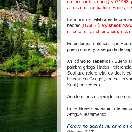
(como partícula neg.) y G1492; p
almas que han partido:-Hades, se
Esta misma palabra es la que se 
hebreo
(H7585
שְׁאוֹל
sheól
; o
ְׁאֹל
si fuera retiro subterráneo), incl.
Entendemos entonces que Hades y
griego coiné, y la segunda de ori
¿Y cómo lo sabemos?
Bueno si
palabra griega Hades, referenci
Seol que referencia, es decir, 
Hades (en Griego), en ese mismo
Seol (en Hebreo).
Acá tenemos el ejemplo, que nos 
En el Nuevo testamento tenemos 
Antiguo Testamento:
Porque no dejarás mi alma en 