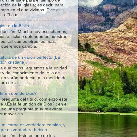
s un mensaje para el tiempo de
ación de la iglesia; es decir, para
iempo en el que vivimos. Dice el
io: "La m...
gión en la Biblia
roducción: M ucho hoy escuchamos,
os e incluso defendemos nuestras
nes, criticamos otras; es más,
o queremos cambia...
statura de un varón perfecto (La
ión cristiana).
a que todos lleguemos a la unidad
e y del conocimiento del Hijo de
a un varón perfecto, a la medida de
tura de la ...
 fe un don de Dios?
 pregunta del título, comienzo este
e ¿Es la fe un don de Dios? ; en el
veo una pregunta muy relevante
r mayor cla...
 mi carne es verdadera comida, y
gre es verdadera bebida
roducción: Este es uno de los