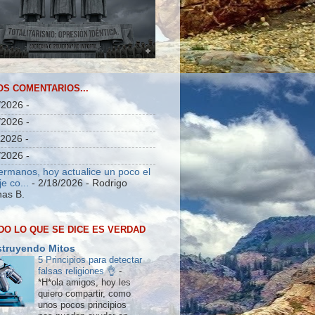
OS COMENTARIOS...
/2026
-
/2026
-
/2026
-
/2026
-
ermanos, hoy actualice un poco el
e co...
- 2/18/2026
- Rodrigo
as B.
DO LO QUE SE DICE ES VERDAD
truyendo Mitos
5 Principios para detectar
falsas religiones 👌
-
*H*ola amigos, hoy les
quiero compartir, como
unos pocos principios