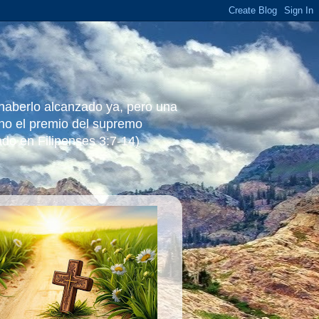
 haberlo alcanzado ya, pero una
ino el premio del supremo
ado en Filipenses 3:7-14)