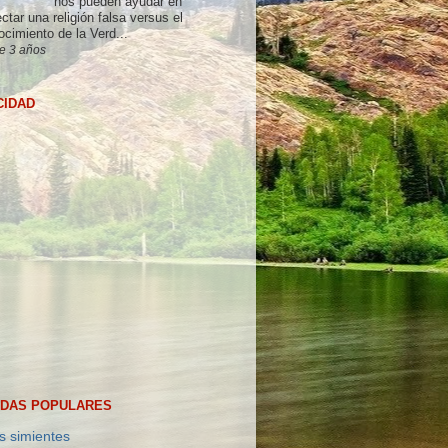
nos pueden ayudar en
ctar una religión falsa versus el
ocimiento de la Verd...
e 3 años
CIDAD
DAS POPULARES
s simientes