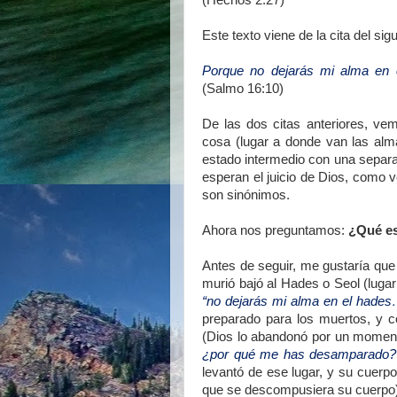
(Hechos 2:27)
Este texto viene de la cita del si
Porque no dejarás mi alma en
(Salmo 16:10)
De las dos citas anteriores, v
cosa (lugar a donde van las almas
estado intermedio con una separac
esperan el juicio de Dios, como 
son sinónimos.
Ahora nos preguntamos:
¿Qué es
Antes de seguir, me gustaría que 
murió bajó al Hades o Seol (lugar 
“no dejarás mi alma en el hades
preparado para los muertos, y 
(Dios lo abandonó por un moment
¿por qué me has desamparado?
levantó de ese lugar, y su cuerpo
que se descompusiera su cuerpo)