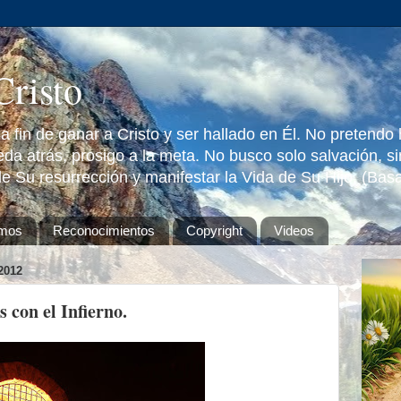
Cristo
 fin de ganar a Cristo y ser hallado en Él. No pretendo
da atrás, prosigo a la meta. No busco solo salvación, s
e Su resurrección y manifestar la Vida de Su Hijo. (Bas
omos
Reconocimientos
Copyright
Videos
2012
 con el Infierno.