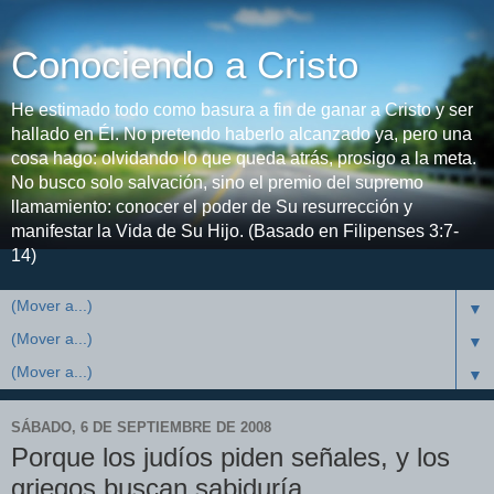
Conociendo a Cristo
He estimado todo como basura a fin de ganar a Cristo y ser
hallado en Él. No pretendo haberlo alcanzado ya, pero una
cosa hago: olvidando lo que queda atrás, prosigo a la meta.
No busco solo salvación, sino el premio del supremo
llamamiento: conocer el poder de Su resurrección y
manifestar la Vida de Su Hijo. (Basado en Filipenses 3:7-
14)
▼
▼
▼
SÁBADO, 6 DE SEPTIEMBRE DE 2008
Porque los judíos piden señales, y los
griegos buscan sabiduría