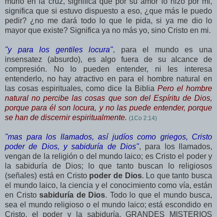
murió en la cruz, significa que por su amor lo hizo por mi,
significa que si
estuvo
dispuesto a eso, ¿que más le puedo
pedir? ¿no me dará todo lo que le pida, si ya me
dio
lo
mayor que existe? Significa ya no más yo, sino Cristo en mi.
"y para los gentiles locura"
, para el mundo es una
insensatez (absurdo), es algo fuera de su alcance de
compresión. No lo pueden entender, ni les interesa
entenderlo, no hay atractivo en para el hombre natural en
las cosas espirituales, como dice la Biblia
Pero el hombre
natural no percibe las cosas que son del Espíritu de Dios,
porque para él son locura, y no las puede entender, porque
se han de discernir espiritualmente.
(1
Co
2:14)
"mas para los llamados, así judíos como griegos, Cristo
poder de Dios, y sabiduría de Dios"
, para los llamados,
vengan de la religión o del mundo laico; es Cristo el poder y
la sabiduría de Dios; lo que tanto buscan lo religiosos
(señales) está en Cristo
poder de Dios
. Lo que tanto busca
el mundo laico, la ciencia y el conocimiento como
vía
, están
en Cristo
sabiduría de Dios
. Todo lo que el mundo busca,
sea el mundo religioso o el mundo laico; está escondido en
Cristo, el poder y la sabiduría. GRANDES
MISTERIOS