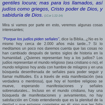
gentiles locura; mas para los llamados, así
judíos como griegos, Cristo poder de Dios, y
sabiduría de Dios.
(1
Cor
1:22-24)
Mira si vamos por parte en esto, veremos algunas cosas
interesantes;
"Porque los judíos piden señales"
, dice la Biblia...¿No es lo
mismo hoy cerca de 2.000 años más tarde...? Si lo
meditamos un poco nos daremos cuenta que las cosas no
han cambiado después de tantos siglos de historia en la
humanidad. ¿Quienes representan hoy a los judíos? Los
judíos representan el mundo religioso (sea cristiano o no), el
mundo religioso hoy anda con hambre de milagros y en una
búsqueda desenfrenada de señales para poder seguir y
llamar multitudes. Es a través de esta manifestación (sea
verdadera o mentirosa), que hoy el hombre religioso se
mueve, esperando manifestaciones y señales
sobrenaturales... Incluso en el mundo cristiano, hay una
búsqueda de manifestaciones y avivamientos, no hay
satisfacción en Cristo entendiendo que es la plenitud de la
deidad y que estamos completos en él; sino que les falta