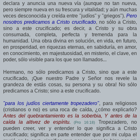
declara y anuncia una nueva vía (aunque no tan nueva,
pero siempre nueva en su frescura y vitalidad; y aún muchas
veces desconocida y
creída
entre "
judíos
" y "griegos").
Pero
nosotros predicamos a Cristo crucificado
, no sólo a Cristo,
sino a este crucificado; es decir, a Cristo y su obra
consumada, completa, perfecta y tremenda para la
humanidad. Una obra divina en solución, en vida, en futuro,
en prosperidad, en riquezas eternas, en sabiduría, en amor,
en conocimiento, en majestuosidad, en misterio, el clave, en
poder, sólo visible para los que son llamados...
Hermano, no sólo predicamos a Cristo, sino que a este
crucificado, ¡Que nuestro Padre y Señor nos revele la
grandeza de estás cosas, su persona y su obra! No sólo
predicamos a Cristo; sino a este crucificado.
"para los judíos ciertamente tropezadero"
, para religiosos
(cristianos o no) es una roca de caída, ¿cómo explicarlo?
Antes del quebrantamiento es la soberbia, Y antes de la
caída la altivez de espíritu.
Tropezadero, no
(Pro 16:18)
pueden creer, ver y entender lo que significa a Cristo
crucificado; significa en parte entender que por mi culpa el