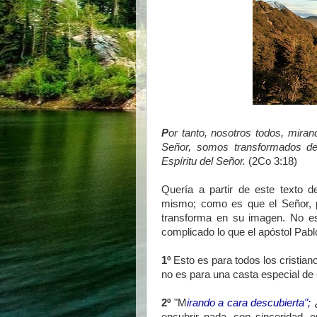
P
or tanto, nosotros todos, miran
Señor, somos transformados de
Espíritu del Señor.
(2Co 3:18)
Quería a partir de este texto de
mismo; como es que el Señor, po
transforma en su imagen. No es
complicado lo que el apóstol Pabl
1º
Esto es para todos los cristian
no es para una casta especial de
2º
"M
irando a cara descubierta";