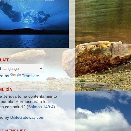
LATE
ed by
Translate
EL DÍA
e Jehová toma contentamiento
 pueblo: Hermoseará á los
es con salud.” (
Salmos 149:4
)
ed by
BibleGateway.com