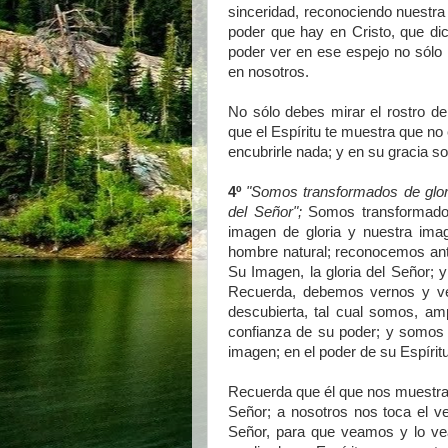
sinceridad, reconociendo nuestra 
poder que hay en Cristo, que di
poder ver en ese espejo no sólo n
en nosotros.
No sólo debes mirar el rostro del
que el Espíritu te muestra que no 
encubrirle nada; y en su gracia 
4º
"Somos transformados de glori
del Señor"
;
Somos transformados
imagen de gloria y nuestra ima
hombre natural; reconocemos ant
Su Imagen, la gloria del Señor;
Recuerda, debemos vernos y verl
descubierta, tal cual somos, am
confianza de su poder; y somos
imagen; en el poder de su Espíritu
Recuerda que él que nos muestra t
Señor; a nosotros nos toca el ver
Señor, para que veamos y lo ve