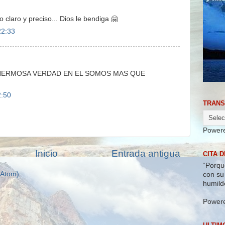
 claro y preciso... Dios le bendiga 🤗
22:33
 HERMOSA VERDAD EN EL SOMOS MAS QUE
2:50
TRANS
Power
Inicio
Entrada antigua
CITA D
“Porqu
(Atom)
con su
humild
Power