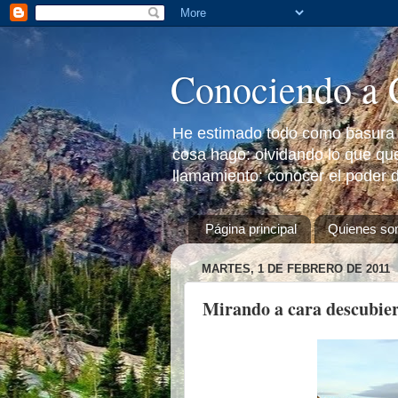
Conociendo a 
He estimado todo como basura a
cosa hago: olvidando lo que que
llamamiento: conocer el poder d
Página principal
Quienes s
MARTES, 1 DE FEBRERO DE 2011
Mirando a cara descubier