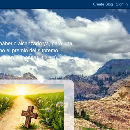
 haberlo alcanzado ya, pero una
ino el premio del supremo
ado en Filipenses 3:7-14)