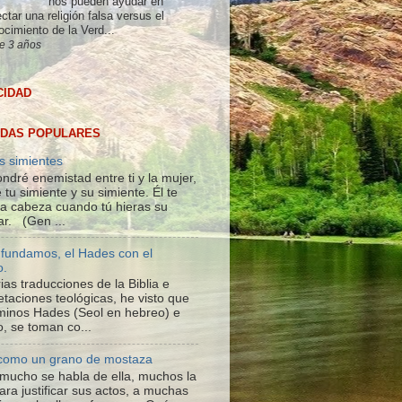
nos pueden ayudar en
ctar una religión falsa versus el
ocimiento de la Verd...
e 3 años
CIDAD
DAS POPULARES
s simientes
ndré enemistad entre ti y la mujer,
 tu simiente y su simiente. Él te
 la cabeza cuando tú hieras su
ar. (Gen ...
fundamos, el Hades con el
o.
ias traducciones de la Biblia e
etaciones teológicas, he visto que
rminos Hades (Seol en hebreo) e
o, se toman co...
 como un grano de mostaza
; mucho se habla de ella, muchos la
ara justificar sus actos, a muchas