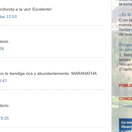
la esta
profunda a la vez! Excelente!
¿Es la
las 13:53
C on la
mensaj
Señor 
de tene
asss.
Porque
:26
mi san
1. Int
temas 
"escan
(Capítu
Dios te bendiga rica y abundantemente. MARANATHA
0:47
PUBLI
CONOZ
erlo.
Conozc
19:25