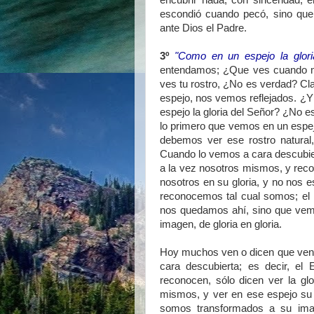
encubrir nada, con sinceridad,
escondió cuando pecó, sino que
ante Dios el Padre.
3º
"Como en un espejo la glori
entendamos; ¿Que ves cuando mi
ves tu rostro, ¿No es verdad? C
espejo, nos vemos reflejados. ¿
espejo la gloria del Señor? ¿No 
lo primero que vemos en un espejo
debemos ver ese rostro natural
Cuando lo vemos a cara descubiert
a la vez nosotros mismos, y reco
nosotros en su gloria, y no nos 
reconocemos tal cual somos; el
nos quedamos ahí, sino que vem
imagen, de gloria en gloria.
Hoy muchos ven o dicen que ven,
cara descubierta; es decir, el
reconocen, sólo dicen ver la gl
mismos, y ver en ese espejo su
somos transformados a su ima