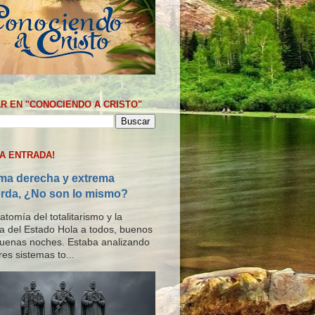
R EN "CONOCIENDO A CRISTO"
MA ENTRADA!
ma derecha y extrema
erda, ¿No son lo mismo?
tomía del totalitarismo y la
ría del Estado Hola a todos, buenos
buenas noches. Estaba analizando
res sistemas to...