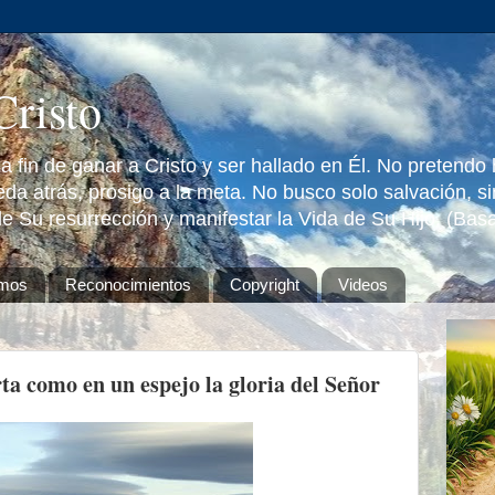
Cristo
 fin de ganar a Cristo y ser hallado en Él. No pretendo
da atrás, prosigo a la meta. No busco solo salvación, s
e Su resurrección y manifestar la Vida de Su Hijo. (Bas
omos
Reconocimientos
Copyright
Videos
ta como en un espejo la gloria del Señor