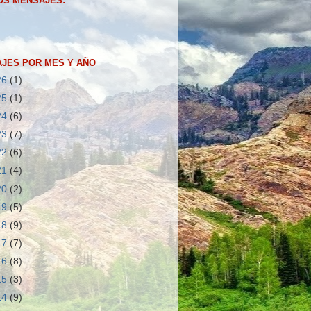
OS MENSAJES:
JES POR MES Y AÑO
26
(1)
25
(1)
24
(6)
23
(7)
22
(6)
21
(4)
20
(2)
19
(5)
18
(9)
17
(7)
16
(8)
15
(3)
14
(9)