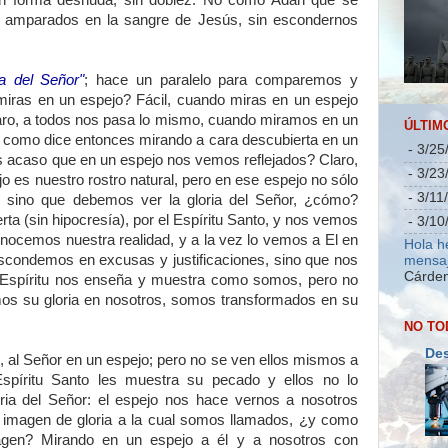
 en forma desnuda, sin doblez. No como Adán que se
 amparados en la sangre de Jesús, sin escondernos
a del Señor"
; hace un paralelo para comparemos y
ras en un espejo? Fácil, cuando miras en un espejo
laro, a todos nos pasa lo mismo, cuando miramos en un
ÚLTIM
Y como dice entonces mirando a cara descubierta en un
- 3/25
es acaso que en un espejo nos vemos reflejados? Claro,
- 3/23
 es nuestro rostro natural, pero en ese espejo no sólo
- 3/11
, sino que debemos ver la gloria del Señor, ¿cómo?
a (sin hipocresía), por el Espíritu Santo, y nos vemos
- 3/10
nocemos nuestra realidad, y a la vez lo vemos a El en
Hola h
escondemos en excusas y justificaciones, sino que nos
mensaj
Cárden
 Espíritu nos enseña y muestra como somos, pero no
os su gloria en nosotros, somos transformados en su
NO TO
Des
 al Señor en un espejo; pero no se ven ellos mismos a
 Espíritu Santo les muestra su pecado y ellos no lo
oria del Señor: el espejo nos hace vernos a nosotros
 imagen de gloria a la cual somos llamados, ¿y como
gen? Mirando en un espejo a él y a nosotros con