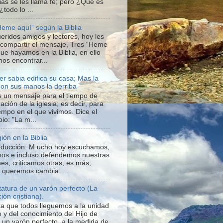
ias se les llama fe; pero ¿Qué es
 ¿todo lo ...
Heme aquí” según la Biblia
ueridos amigos y lectores, hoy les
 compartir el mensaje, Tres “Heme
que hayamos en la Biblia, en ello
os encontrar...
er sabia edifica su casa; Mas la
con sus manos la derriba
s un mensaje para el tiempo de
ación de la iglesia; es decir, para
iempo en el que vivimos. Dice el
io: "La m...
gión en la Biblia
roducción: M ucho hoy escuchamos,
os e incluso defendemos nuestras
nes, criticamos otras; es más,
o queremos cambia...
statura de un varón perfecto (La
ión cristiana).
a que todos lleguemos a la unidad
e y del conocimiento del Hijo de
a un varón perfecto, a la medida de