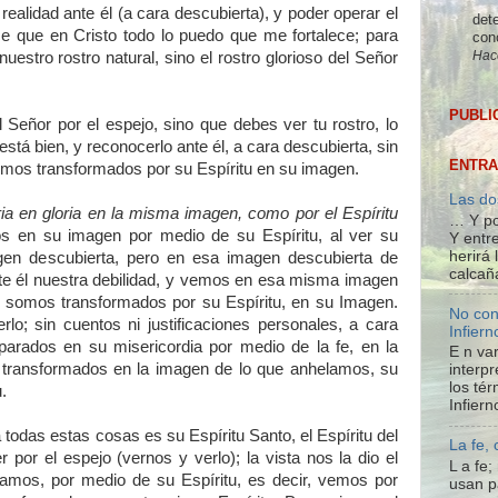
realidad ante él (a cara descubierta), y poder operar el
dete
ce que en Cristo todo lo puedo que me fortalece; para
con
Hac
uestro rostro natural, sino el rostro glorioso del Señor
PUBLI
 Señor por el espejo, sino que debes ver tu rostro, lo
está bien, y reconocerlo ante él, a cara descubierta, sin
ENTRA
somos transformados por su Espíritu en su imagen.
Las do
a en gloria en la misma imagen, como por el Espíritu
… Y po
 en su imagen por medio de su Espíritu, al ver su
Y entre
herirá
gen descubierta, pero en esa imagen descubierta de
calcañ
e él nuestra debilidad, y vemos en esa misma imagen
 y somos transformados por su Espíritu, en su Imagen.
No con
o; sin cuentos ni justificaciones personales, a cara
Infiern
parados en su misericordia por medio de la fe, en la
E n var
 transformados en la imagen de lo que anhelamos, su
interpr
los té
.
Infiern
odas estas cosas es su Espíritu Santo, el Espíritu del
La fe,
 por el espejo (vernos y verlo); la vista nos la dio el
L a fe
amos, por medio de su Espíritu, es decir, vemos por
usan p