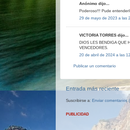
Anónimo dijo...
Poderoso!!! Pude entenderlo
29 de mayo de 2023 a las 
VICTORIA TORRES dijo...
DIOS LES BENDIGA QUE
VENCEDORES.
20 de abril de 2024 a las 1
Publicar un comentario
Entrada más reciente
Suscribirse a:
Enviar comentarios 
PUBLICIDAD