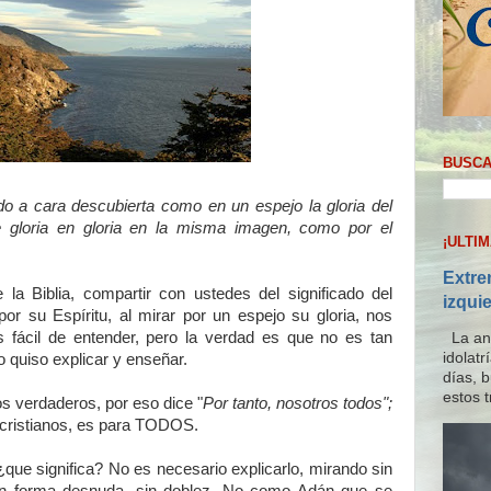
BUSCA
do a cara descubierta como en un espejo la gloria del
 gloria en gloria en la misma imagen, como por el
¡ULTI
Extre
 la Biblia, compartir con ustedes del significado del
izqui
r su Espíritu, al mirar por un espejo su gloria, nos
 fácil de entender, pero la verdad es que no es tan
La ana
idolat
o quiso explicar y enseñar.
días, 
estos t
os verdaderos, por eso dice
"
Por tanto, nosotros todos"
;
 cristianos, es para TODOS.
¿que significa? No es necesario explicarlo, mirando sin