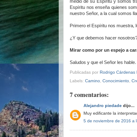
medio de su Espíritu y somos tr
Espíritu nos enseña quienes somos
nuestro Señor, a la cual somos ll
Primero el Espíritu nos muestra, 
¿Y que debemos hacer nosotros
Mirar como por un espejo a cara
Saludos y que el Señor les hable
Publicadas por
Rodrigo Cárdenas 
Labels:
Camino
,
Conocimiento
,
Cr
7 comentarios:
Alejandro piedade
dijo...
Muy edificante la interpretac
5 de noviembre de 2016 a 