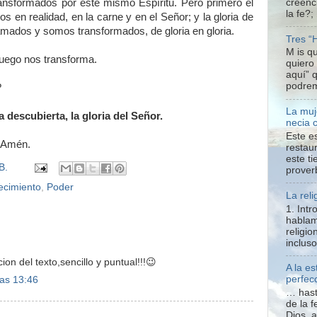
creenc
ansformados por este mismo Espíritu. Pero primero el
la fe?;
 en realidad, en la carne y en el Señor; y la gloria de
amados y somos transformados, de gloria en gloria.
Tres “
M is q
luego nos transforma.
quiero
aquí” 
podrem
?
La muj
 descubierta, la gloria del Señor.
necia 
Este e
. Amén.
restaur
este t
B.
proverb
ecimiento
,
Poder
La reli
1. Int
hablam
religio
inclus
ion del texto,sencillo y puntual!!!😉
A la e
perfecc
las 13:46
… hast
de la f
Dios, 