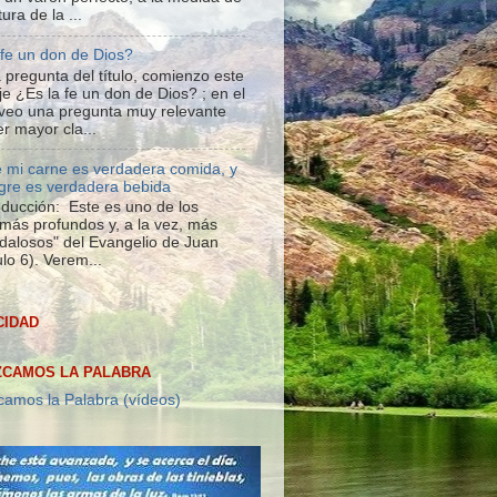
tura de la ...
 fe un don de Dios?
 pregunta del título, comienzo este
e ¿Es la fe un don de Dios? ; en el
veo una pregunta muy relevante
r mayor cla...
 mi carne es verdadera comida, y
gre es verdadera bebida
roducción: Este es uno de los
más profundos y, a la vez, más
dalosos" del Evangelio de Juan
lo 6). Verem...
CIDAD
CAMOS LA PALABRA
amos la Palabra (vídeos)