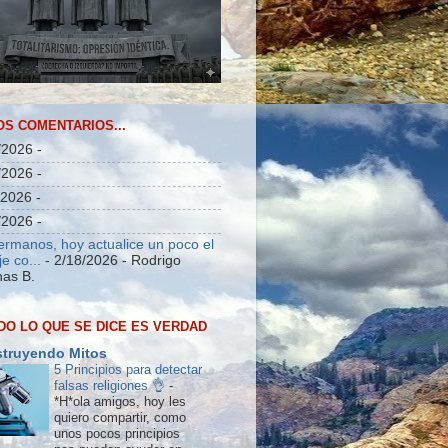
OS COMENTARIOS...
/2026
-
/2026
-
/2026
-
/2026
-
ermanos, hoy actualice un poco el
e co...
- 2/18/2026
- Rodrigo
as B.
DO LO QUE SE DICE ES VERDAD
truyendo Mitos
5 Principios para detectar
falsas religiones 👌
-
*H*ola amigos, hoy les
quiero compartir, como
unos pocos principios