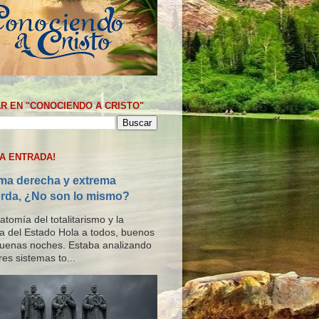
R EN "CONOCIENDO A CRISTO"
MA ENTRADA!
ma derecha y extrema
erda, ¿No son lo mismo?
tomía del totalitarismo y la
ría del Estado Hola a todos, buenos
buenas noches. Estaba analizando
res sistemas to...