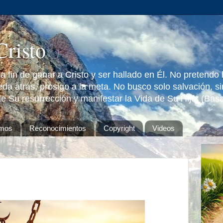
Cristo
 fin de ganar a Cristo y ser hallado en Él. No pretendo
da atrás, prosigo a la meta. No busco solo salvación, s
e Su resurrección y manifestar la Vida de Su Hijo. (Bas
omos
Reconocimientos
Copyright
Videos