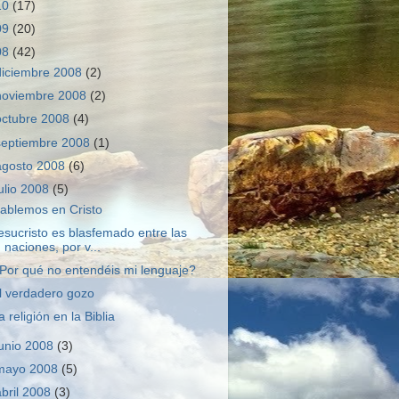
10
(17)
09
(20)
08
(42)
diciembre 2008
(2)
noviembre 2008
(2)
octubre 2008
(4)
septiembre 2008
(1)
agosto 2008
(6)
julio 2008
(5)
ablemos en Cristo
esucristo es blasfemado entre las
naciones, por v...
Por qué no entendéis mi lenguaje?
l verdadero gozo
a religión en la Biblia
junio 2008
(3)
mayo 2008
(5)
abril 2008
(3)