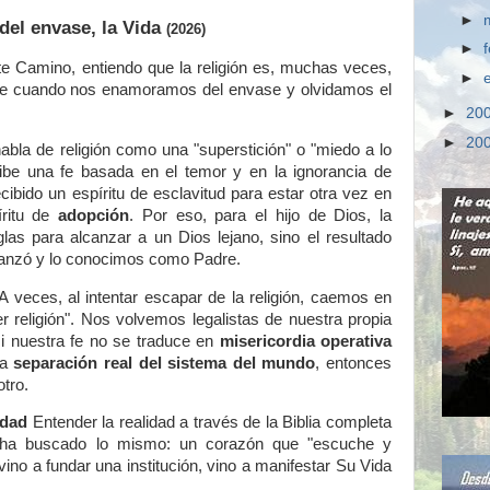
►
 del envase, la Vida
(2026)
►
e Camino, entiendo que la religión es, muchas veces,
►
ge cuando nos enamoramos del envase y olvidamos el
►
20
►
20
habla de religión como una "superstición" o "miedo a lo
ribe una fe basada en el temor y en la ignorancia de
ibido un espíritu de esclavitud para estar otra vez en
íritu de
adopción
. Por eso, para el hijo de Dios, la
glas para alcanzar a un Dios lejano, sino el resultado
canzó y lo conocimos como Padre.
A veces, al intentar escapar de la religión, caemos en
er religión". Nos volvemos legalistas de nuestra propia
 si nuestra fe no se traduce en
misericordia operativa
na
separación real del sistema del mundo
, entonces
tro.
idad
Entender la realidad a través de la Biblia completa
ha buscado lo mismo: un corazón que "escuche y
 vino a fundar una institución, vino a manifestar Su Vida