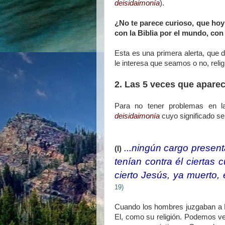
deisidaimonía
).
¿No te parece curioso, que hoy
con la Biblia por el mundo, con
Esta es una primera alerta, que 
le interesa que seamos o no, rel
2. Las 5 veces que aparec
Para no tener problemas en l
deisidaimonía
cuyo significado se
...ningún cargo presen
(I)
tenían contra él ciertas
cierto Jesús, ya muerto, 
19)
Cuando los hombres juzgaban a P
El, como su religión. Podemos ver