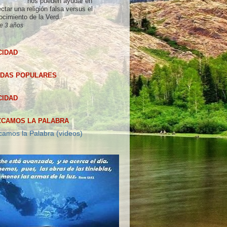
nos pueden ayudar en
ctar una religión falsa versus el
ocimiento de la Verd...
e 3 años
CIDAD
DAS POPULARES
CIDAD
CAMOS LA PALABRA
amos la Palabra (vídeos)