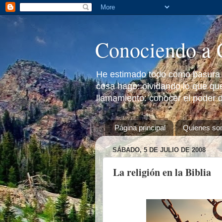
Conociendo a 
He estimado todo como basura a
cosa hago: olvidando lo que que
llamamiento: conocer el poder d
Página principal
Quienes s
SÁBADO, 5 DE JULIO DE 2008
La religión en la Biblia