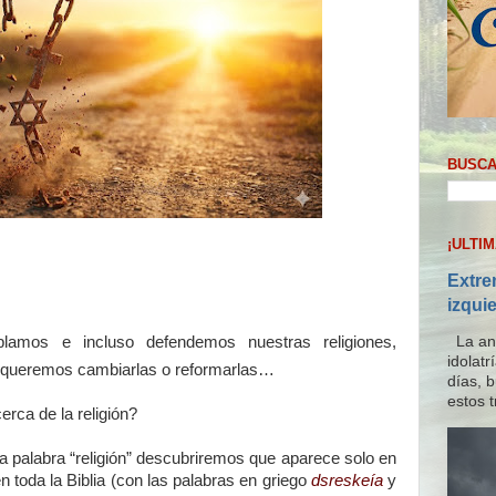
BUSCA
¡ULTI
Extre
izqui
amos e incluso defendemos nuestras religiones,
La ana
idolat
so queremos cambiarlas o reformarlas…
días, 
estos t
erca de la religión?
 palabra “religión” descubriremos que aparece solo en
en toda la Biblia (con las palabras en griego
dsreskeía
y