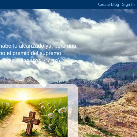
 haberlo alcanzado ya, pero una
ino el premio del supremo
ado en Filipenses 3:7-14)