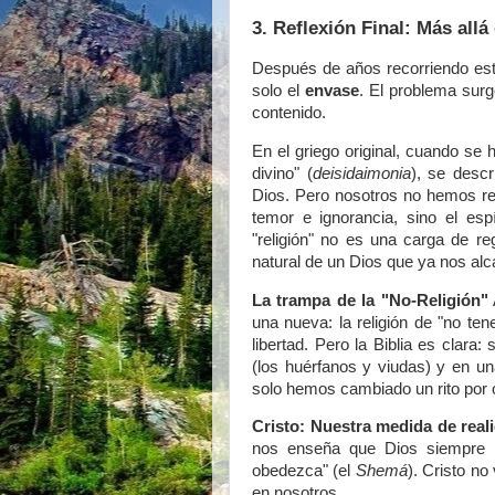
3. Reflexión Final: Más allá
Después de años recorriendo est
solo el
envase
. El problema sur
contenido.
En el griego original, cuando se 
divino" (
deisidaimonia
), se desc
Dios. Pero nosotros no hemos rec
temor e ignorancia, sino el esp
"religión" no es una carga de re
natural de un Dios que ya nos al
La trampa de la "No-Religión"
una nueva: la religión de "no ten
libertad. Pero la Biblia es clara:
(los huérfanos y viudas) y en u
solo hemos cambiado un rito por o
Cristo: Nuestra medida de real
nos enseña que Dios siempre 
obedezca" (el
Shemá
). Cristo no
en nosotros.