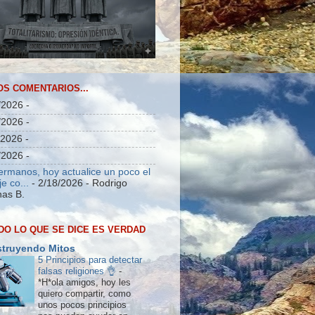
OS COMENTARIOS...
/2026
-
/2026
-
/2026
-
/2026
-
ermanos, hoy actualice un poco el
e co...
- 2/18/2026
- Rodrigo
as B.
DO LO QUE SE DICE ES VERDAD
truyendo Mitos
5 Principios para detectar
falsas religiones 👌
-
*H*ola amigos, hoy les
quiero compartir, como
unos pocos principios