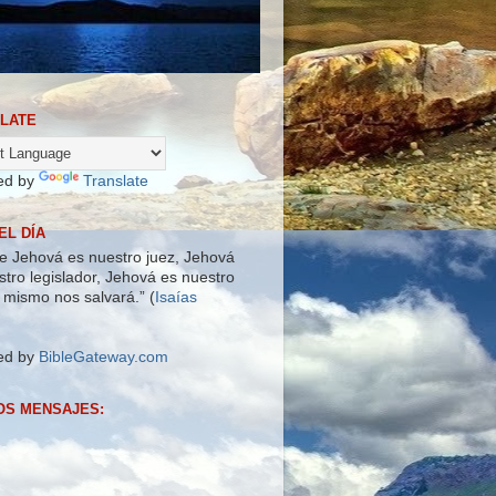
LATE
ed by
Translate
EL DÍA
e Jehová es nuestro juez, Jehová
stro legislador, Jehová es nuestro
l mismo nos salvará.” (
Isaías
ed by
BibleGateway.com
OS MENSAJES: