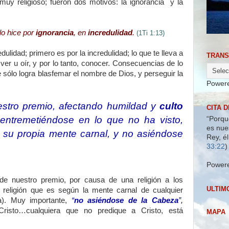
 muy religioso; fueron dos motivos: la ignorancia y la
lo hice por
ignorancia
, en
incredulidad
.
(1Ti 1:13)
dulidad; primero es por la incredulidad; lo que te lleva a
TRANS
 ver u oír, y por lo tanto, conocer. Consecuencias de lo
e sólo logra blasfemar el nombre de Dios, y perseguir la
Power
estro premio, afectando humildad y
culto
CITA D
, entremetiéndose en lo que no ha visto,
“Porqu
es nue
su propia mente carnal, y no asiéndose
Rey, é
33:22
)
Power
de nuestro premio, por causa de una religión a los
ULTIM
e religión que es según la mente carnal de cualquier
a). Muy importante,
“
no asiéndose de la Cabeza
”,
isto…cualquiera que no predique a Cristo, está
MAPA