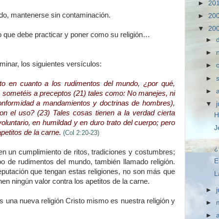
►
20
o, mantenerse sin contaminación.
►
20
▼
20
 lo que debe practicar y poner como su religión…
►
►
minar, los siguientes versículos:
►
►
to en cuanto a los rudimentos del mundo, ¿por qué,
►
s sometéis a preceptos (21) tales como: No manejes, ni
conformidad a mandamientos y doctrinas de hombres),
▼
n el uso? (23) Tales cosas tienen a la verdad cierta
H
voluntario, en humildad y en duro trato del cuerpo; pero
J
apetitos de la carne.
(Col 2:20-23)
¿
 en un cumplimiento de ritos, tradiciones y costumbres;
E
o de rudimentos del mundo, también llamado religión.
eputación que tengan estas religiones, no son más que
L
en ningún valor contra los apetitos de la carne.
►
nos una nueva religión Cristo mismo es nuestra religión y
►
►