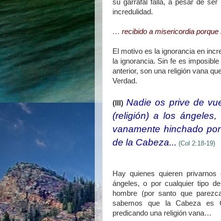
su garrafal falla, a pesar de ser
incredulidad.
… recibido a misericordia porque 
El motivo es la ignorancia en incre
la ignorancia. Sin fe es imposible
anterior, son una religión vana qu
Verdad.
Nadie os prive de vu
(III)
(religión) a los ángeles
vanamente hinchado por 
de la Cabeza...
(Col 2:18-19)
Hay quienes quieren privarnos 
ángeles, o por cualquier tipo d
hombre (por santo que parezc
sabemos que la Cabeza es Cr
predicando una religión vana…