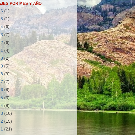
JES POR MES Y AÑO
26
(1)
25
(1)
24
(6)
23
(7)
22
(6)
21
(4)
20
(2)
19
(5)
18
(9)
17
(7)
16
(8)
15
(3)
14
(9)
13
(10)
12
(15)
11
(21)