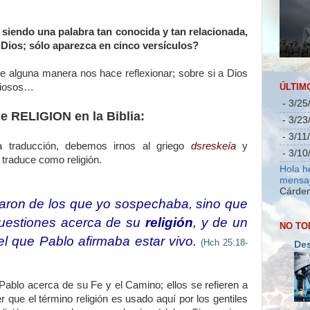
 siendo una palabra tan conocida y tan relacionada,
 Dios; sólo aparezca en cinco versículos?
de alguna manera nos hace reflexionar; sobre si a Dios
ÚLTIM
igiosos…
- 3/25
e RELIGION en la Biblia:
- 3/23
- 3/11
a traducción, debemos irnos al griego
dsreskeía
y
- 3/10
 traduce como religión.
Hola h
mensaj
Cárden
taron de los que yo sospechaba, sino que
 cuestiones acerca de su
religión
, y de un
NO TO
el que Pablo afirmaba estar vivo.
(Hch 25:18-
Des
ablo acerca de su Fe y el Camino; ellos se refieren a
 que el término religión es usado aquí por los gentiles