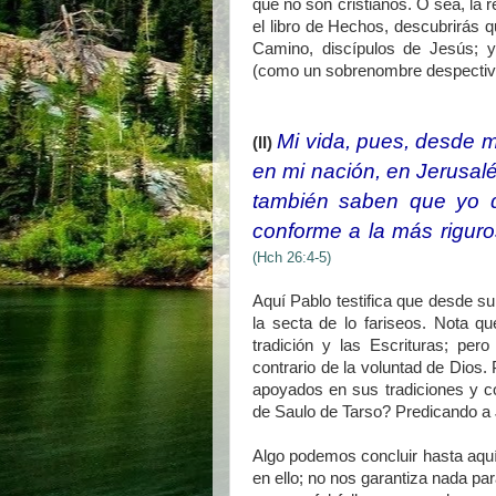
que no son cristianos. O sea, la 
el libro de Hechos, descubrirás q
Camino, discípulos de Jesús; y 
(como un sobrenombre despectiv
Mi vida, pues, desde mi
(II)
en mi nación, en Jerusalé
también saben que yo des
conforme a la más rigur
(Hch 26:4-5)
Aquí Pablo testifica que desde su
la secta de lo fariseos. Nota qu
tradición y las Escrituras; per
contrario de la voluntad de Dios. 
apoyados en sus tradiciones y co
de Saulo de Tarso? Predicando a
Algo podemos concluir hasta aquí, 
en ello; no nos garantiza nada par