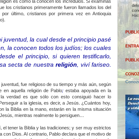
religión es como la conocen los incrédulos. Si examinas
dete
ue los cristianos primeramente fueron llamados los del
con
por último, cristianos por primera vez en Antioquia
Hac
o).
PUBLI
 juventud, la cual desde el principio pasé
ENTRA
n, la conocen todos los judíos; los cuales
de el principio, si quieren testificarlo,
PUBLI
osa secta de nuestra
religión
, viví fariseo.
CONOZ
Conozc
 juventud, fue religioso de su tiempo y más aún, según
e en aquella religión de Pablo
;
estaba apoyada en la
o la verdad es que sólo con esto consiguió hacer lo
Perseguir a la iglesia, es decir, a Jesús. ¿Cuántos hoy,
n la Biblia en la mano, estarán en la misma situación
 Jesús, mientras realmente lo persiguen…
el tener la Biblia y las tradiciones; y ser muy estrictos
a con Dios. Al contrario, Pablo declara que el motivo de