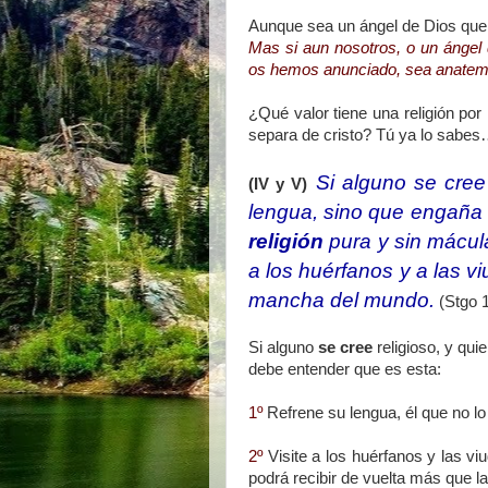
Aunque sea un ángel de Dios que
Mas si aun nosotros, o un ángel d
os hemos anunciado, sea anatem
¿Qué valor tiene una religión por
separa de cristo? Tú ya lo sabe
Si alguno se cree 
(IV y V)
lengua, sino que engaña 
religión
pura y sin mácula
a los huérfanos y a las v
mancha del mundo.
(Stgo 1
Si alguno
se cree
religioso, y qui
debe entender que es esta:
1º
Refrene su lengua, él que no l
2º
Visite a los huérfanos y las v
podrá recibir de vuelta más que l