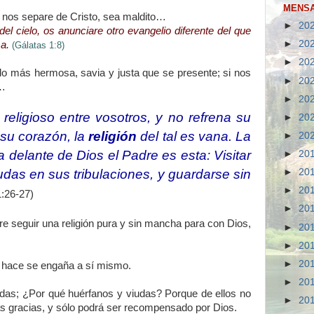
MENSA
 nos separe de Cristo, sea maldito…
►
20
el cielo, os anunciare otro evangelio diferente del que
►
20
a.
(Gálatas 1:8)
►
20
 lo más hermosa, savia y justa que se presente; si nos
►
20
s…
►
20
religioso entre vosotros, y no refrena su
►
20
su corazón, la
religión
del tal es vana. La
►
20
 delante de Dios el Padre es esta: Visitar
►
20
iudas en sus tribulaciones, y guardarse sin
►
20
►
20
:26-27)
►
20
ere seguir una religión pura y sin mancha para con Dios,
►
20
►
20
►
20
o hace se engaña a sí mismo.
►
20
iudas; ¿Por qué huérfanos y viudas? Porque de ellos no
►
20
as gracias, y sólo podrá ser recompensado por Dios.