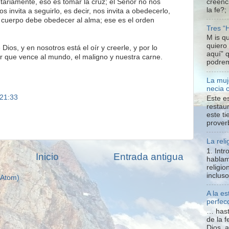
ntariamente, eso es tomar la cruz; el Señor no nos
creenc
la fe?;
s invita a seguirlo, es decir, nos invita a obedecerlo,
l cuerpo debe obedecer al alma; ese es el orden
Tres “
M is q
quiero
Dios, y en nosotros está el oír y creerle, y por lo
aquí” 
r que vence al mundo, el maligno y nuestra carne.
podrem
La muj
necia 
 21:33
Este e
restaur
este t
proverb
La reli
1. Int
Inicio
Entrada antigua
hablam
religio
inclus
(Atom)
A la e
perfecc
… hast
de la f
Dios, 