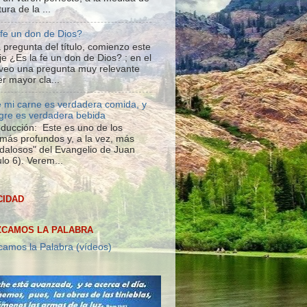
tura de la ...
 fe un don de Dios?
 pregunta del título, comienzo este
e ¿Es la fe un don de Dios? ; en el
veo una pregunta muy relevante
r mayor cla...
 mi carne es verdadera comida, y
gre es verdadera bebida
roducción: Este es uno de los
más profundos y, a la vez, más
dalosos" del Evangelio de Juan
lo 6). Verem...
CIDAD
CAMOS LA PALABRA
amos la Palabra (vídeos)