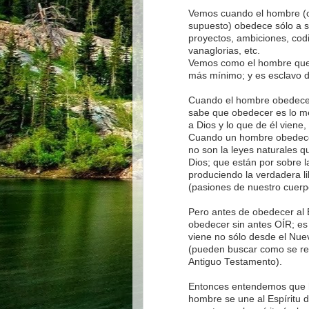
Vemos cuando el hombre (c
supuesto) obedece sólo a s
proyectos, ambiciones, codic
vanaglorias, etc.
Vemos como el hombre que 
más mínimo; y es esclavo de 
Cuando el hombre obedece a
sabe que obedecer es lo me
a Dios y lo que de él viene
Cuando un hombre obedece a
no son la leyes naturales q
Dios; que están por sobre l
produciendo la verdadera li
(pasiones de nuestro cuerpo
Pero antes de obedecer al
obedecer sin antes OÍR; e
viene no sólo desde el Nue
(pueden buscar como se rep
Antiguo Testamento).
Entonces entendemos que ha
hombre se une al Espíritu d