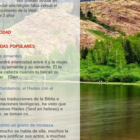
nos pueden ayudar en
ctar una religión falsa versus el
ocimiento de la Verd...
e 3 años
CIDAD
DAS POPULARES
s simientes
ndré enemistad entre ti y la mujer,
 tu simiente y su simiente. Él te
 la cabeza cuando tú hieras su
ar. (Gen ...
fundamos, el Hades con el
o.
ias traducciones de la Biblia e
etaciones teológicas, he visto que
rminos Hades (Seol en hebreo) e
o, se toman co...
 como un grano de mostaza
; mucho se habla de ella, muchos la
ara justificar sus actos, a muchas