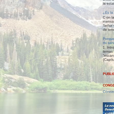
la esta
¿Es la
C on la
mensaj
Señor 
de tene
Porque
mi san
1. Int
temas 
"escan
(Capítu
PUBLI
CONOZ
Conozc