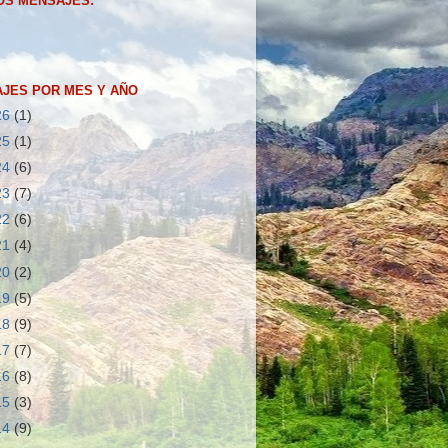
OS MENSAJES:
JES POR MES Y AÑO
26
(1)
25
(1)
24
(6)
23
(7)
22
(6)
21
(4)
20
(2)
19
(5)
18
(9)
17
(7)
16
(8)
15
(3)
14
(9)