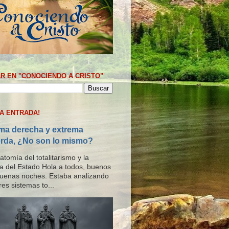
R EN "CONOCIENDO A CRISTO"
MA ENTRADA!
ma derecha y extrema
erda, ¿No son lo mismo?
tomía del totalitarismo y la
ría del Estado Hola a todos, buenos
buenas noches. Estaba analizando
res sistemas to...