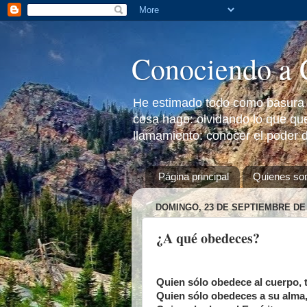
Conociendo a 
He estimado todo como basura a
cosa hago: olvidando lo que que
llamamiento: conocer el poder d
Página principal
Quienes s
DOMINGO, 23 DE SEPTIEMBRE DE 
¿A qué obedeces?
Quien sólo obedece al cuerpo, 
Quien sólo obedeces a su alma,