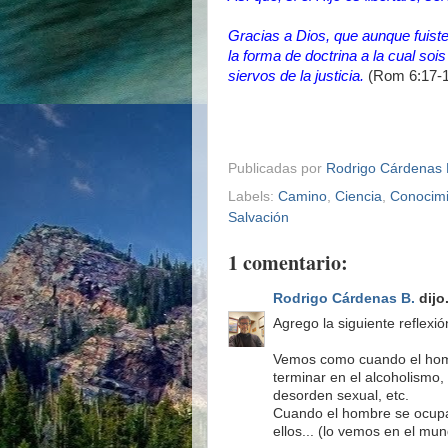
Gracias a Dios, que aunque fuist
la forma de doctrina a la cual soi
siervos de la justicia.
(Rom 6:17-1
Publicadas por
Rodrigo Cárdenas 
Labels:
Camino
,
Ciencia
,
Conocimi
Salvación
1 comentario:
Rodrigo Cárdenas B.
dijo.
Agrego la siguiente reflexió
Vemos como cuando el homb
terminar en el alcoholismo,
desorden sexual, etc.
Cuando el hombre se ocupa 
ellos... (lo vemos en el mund