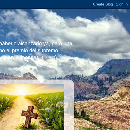
 haberlo alcanzado ya, pero una
ino el premio del supremo
ado en Filipenses 3:7-14)