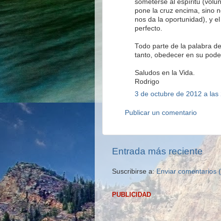
someterse al espíritu (volu
pone la cruz encima, sino no
nos da la oportunidad), y e
perfecto.
Todo parte de la palabra de 
tanto, obedecer en su pode
Saludos en la Vida.
Rodrigo
3 de octubre de 2012 a las
Publicar un comentario
Entrada más reciente
Suscribirse a:
Enviar comentarios 
PUBLICIDAD