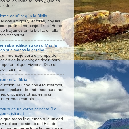
ias se les llama fe; pero ¿Qué es
 ¿todo lo ...
Heme aquí” según la Biblia
ueridos amigos y lectores, hoy les
 compartir el mensaje, Tres “Heme
que hayamos en la Biblia, en ello
os encontrar...
er sabia edifica su casa; Mas la
con sus manos la derriba
s un mensaje para el tiempo de
ación de la iglesia; es decir, para
iempo en el que vivimos. Dice el
io: "La m...
gión en la Biblia
roducción: M ucho hoy escuchamos,
os e incluso defendemos nuestras
nes, criticamos otras; es más,
o queremos cambia...
statura de un varón perfecto (La
ión cristiana).
a que todos lleguemos a la unidad
e y del conocimiento del Hijo de
a un varón perfecto, a la medida de