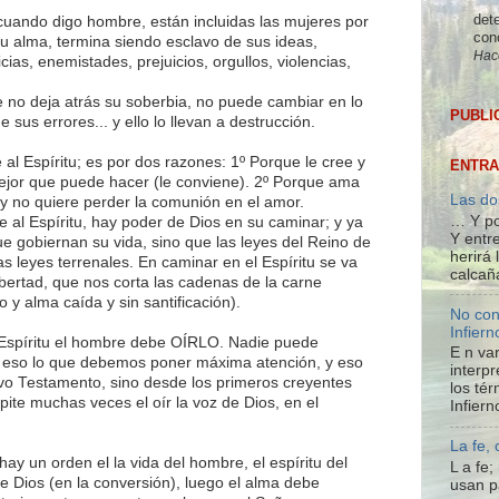
dete
uando digo hombre, están incluidas las mujeres por
con
u alma, termina siendo esclavo de sus ideas,
Hac
ias, enemistades, prejuicios, orgullos, violencias,
no deja atrás su soberbia, no puede cambiar en lo
PUBLI
sus errores... y ello lo llevan a destrucción.
l Espíritu; es por dos razones: 1º Porque le cree y
ENTRA
jor que puede hacer (le conviene). 2º Porque ama
Las do
, y no quiere perder la comunión en el amor.
… Y po
l Espíritu, hay poder de Dios en su caminar; y ya
Y entre
ue gobiernan su vida, sino que las leyes del Reino de
herirá
as leyes terrenales. En caminar en el Espíritu se va
calcañ
bertad, que nos corta las cadenas de la carne
 y alma caída y sin santificación).
No con
Infiern
 Espíritu el hombre debe OÍRLO. Nadie puede
E n var
s eso lo que debemos poner máxima atención, y eso
interpr
vo Testamento, sino desde los primeros creyentes
los té
ite muchas veces el oír la voz de Dios, en el
Infiern
La fe,
y un orden el la vida del hombre, el espíritu del
L a fe
e Dios (en la conversión), luego el alma debe
usan p