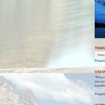
TRANS
Power
CITA D
“Porqu
con su
humild
Power