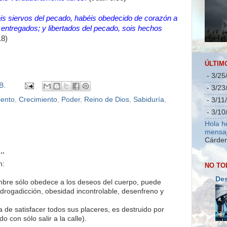
eis siervos del pecado, habéis obedecido de corazón a
s entregados; y libertados del pecado, sois hechos
8)
ÚLTIM
- 3/25
B.
- 3/23
ento
,
Crecimiento
,
Poder
,
Reino de Dios
,
Sabiduría
,
- 3/11
- 3/10
Hola h
mensaj
Cárden
..
n:
NO TO
Des
re sólo obedece a los deseos del cuerpo, puede
 drogadicción, obesidad incontrolable, desenfreno y
de satisfacer todos sus placeres, es destruido por
o con sólo salir a la calle).