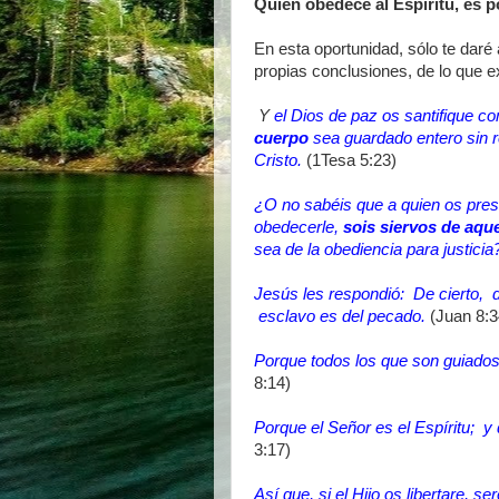
Quien obedece al Espíritu, es p
En esta oportunidad, sólo te daré
propias conclusiones, de lo que 
Y
el Dios de paz os santifique c
cuerpo
sea guardado entero sin r
Cristo.
(1Tesa 5:23)
¿O no sabéis que a quien os pre
obedecerle,
sois siervos de aqu
sea de la obediencia para justicia
Jesús les respondió: De cierto, 
esclavo es del pecado.
(Juan 8:3
Porque todos los que son guiados 
8:14)
Porque el Señor es el Espíritu; y d
3:17)
Así que, si el Hijo os libertare, s