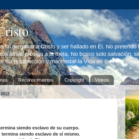
Cristo
 fin de ganar a Cristo y ser hallado en Él. No pretendo
da atrás, prosigo a la meta. No busco solo salvación, s
e Su resurrección y manifestar la Vida de Su Hijo. (Bas
omos
Reconocimientos
Copyright
Videos
2012
termina siendo esclavo de su cuerpo.
 termina siendo esclavo de sí mismo.