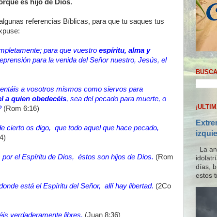
orque es hijo de Dios.
 algunas referencias Bíblicas, para que tu saques tus
expuse:
ompletamente; para que vuestro
espíritu, alma y
eprensión para la venida del Señor nuestro, Jesús, el
BUSCA
sentáis a vosotros mismos como siervos para
el a quien obedecéis
, sea del pecado para muerte, o
¡ULTI
?
(Rom 6:16)
Extre
de cierto os digo, que todo aquel que hace pecado,
izqui
4)
La ana
por el Espíritu de Dios, éstos son hijos de Dios.
(Rom
idolat
días, 
estos t
onde está el Espíritu del Señor, allí hay libertad.
(2Co
eréis verdaderamente libres.
(Juan 8:36)