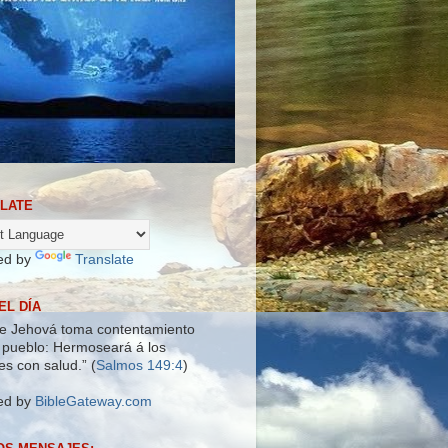
LATE
ed by
Translate
EL DÍA
e Jehová toma contentamiento
 pueblo: Hermoseará á los
es con salud.” (
Salmos 149:4
)
ed by
BibleGateway.com