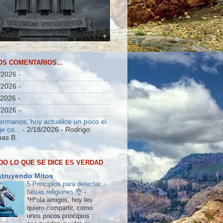
OS COMENTARIOS...
/2026
-
/2026
-
/2026
-
/2026
-
ermanos, hoy actualice un poco el
e co...
- 2/18/2026
- Rodrigo
as B.
DO LO QUE SE DICE ES VERDAD
truyendo Mitos
5 Principios para detectar
falsas religiones 👌
-
*H*ola amigos, hoy les
quiero compartir, como
unos pocos principios